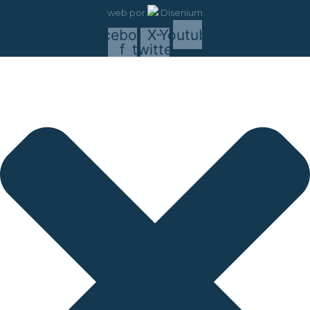
web
por
Disenium
Facebook-
X-
Youtube
f
twitter