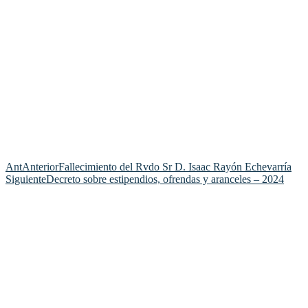
Ant
Anterior
Fallecimiento del Rvdo Sr D. Isaac Rayón Echevarría
Siguiente
Decreto sobre estipendios, ofrendas y aranceles – 2024