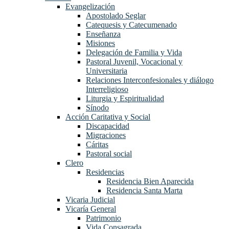
Evangelización
Apostolado Seglar
Catequesis y Catecumenado
Enseñanza
Misiones
Delegación de Familia y Vida
Pastoral Juvenil, Vocacional y
Universitaria
Relaciones Interconfesionales y diálogo
Interreligioso
Liturgia y Espiritualidad
Sínodo
Acción Caritativa y Social
Discapacidad
Migraciones
Cáritas
Pastoral social
Clero
Residencias
Residencia Bien Aparecida
Residencia Santa Marta
Vicaria Judicial
Vicaría General
Patrimonio
Vida Consagrada