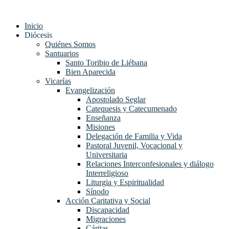
Ir
al
Inicio
contenido
Diócesis
Quiénes Somos
Santuarios
Santo Toribio de Liébana
Bien Aparecida
Vicarías
Evangelización
Apostolado Seglar
Catequesis y Catecumenado
Enseñanza
Misiones
Delegación de Familia y Vida
Pastoral Juvenil, Vocacional y
Universitaria
Relaciones Interconfesionales y diálogo
Interreligioso
Liturgia y Espiritualidad
Sínodo
Acción Caritativa y Social
Discapacidad
Migraciones
Cáritas