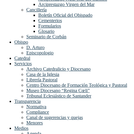
Arciprestazgo Virgen del Mar
Cancillería
Boletín Oficial del Obispado
Cementerios
Formularios
Glosario
Seminario de Corbán
Obispo
D. Arturo
Episcopologio
Catedral
Servicios
Archivo Catedralicio y Diocesano
Casa de la Iglesia
Librería Pastoral
Centro Diocesano de Formación Teológica y Pastoral
Museo Diocesano “Regina Cœli”
Tribunal Eclesiástico de Santander
Transparencia
Normativa
Compliance
Canal de sugerencias y quejas
Menores
Medios
Agenda