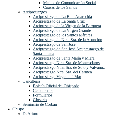
Medios de Comunicación Social
Causas de los Santos
Arciprestazgos
Arciprestazgo de La Bien Aparecida
Arciprestazgo de La Santa Cruz
Arciprestazgo de la Virgen de la Barquera
Arciprestazgo de La Virgen Grande
Arciprestazgo de los Santos Mártires
Arciprestazgo de Ntra. Sra. de la Asunción
Arciprestazgo de San José
Arciprestazgo de San José Arciprestazgo de
Santa Juliana
Arciprestazgo de Santa María y Miera
Arciprestazgo Ntra. Sra. de Montesclaros
Arciprestazgo Ntra. Sra. de Soto y Valvanuz
Arciprestazgo Ntra. Sra. del Carmen
Arciprestazgo Virgen del Mar
Cancillería
Boletín Oficial del Obispado
Cementerios
Formularios
Glosario
Seminario de Corbán
Obispo
D. Arturo