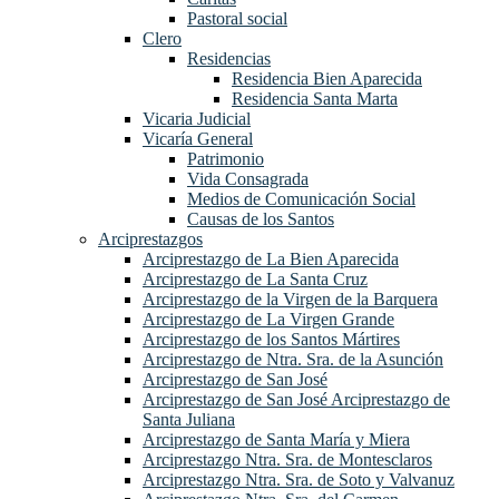
Pastoral social
Clero
Residencias
Residencia Bien Aparecida
Residencia Santa Marta
Vicaria Judicial
Vicaría General
Patrimonio
Vida Consagrada
Medios de Comunicación Social
Causas de los Santos
Arciprestazgos
Arciprestazgo de La Bien Aparecida
Arciprestazgo de La Santa Cruz
Arciprestazgo de la Virgen de la Barquera
Arciprestazgo de La Virgen Grande
Arciprestazgo de los Santos Mártires
Arciprestazgo de Ntra. Sra. de la Asunción
Arciprestazgo de San José
Arciprestazgo de San José Arciprestazgo de
Santa Juliana
Arciprestazgo de Santa María y Miera
Arciprestazgo Ntra. Sra. de Montesclaros
Arciprestazgo Ntra. Sra. de Soto y Valvanuz