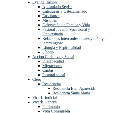
Evangelización
Apostolado Seglar
Catequesis y Catecumenado
Enseñanza
Misiones
Delegación de Familia y Vida
Pastoral Juvenil, Vocacional y
Universitaria
Relaciones Interconfesionales y diálogo
Interreligioso
Liturgia y Espiritualidad
Sínodo
Acción Caritativa y Social
Discapacidad
Migraciones
Cáritas
Pastoral social
Clero
Residencias
Residencia Bien Aparecida
Residencia Santa Marta
Vicaria Judicial
Vicaría General
Patrimonio
Vida Consagrada