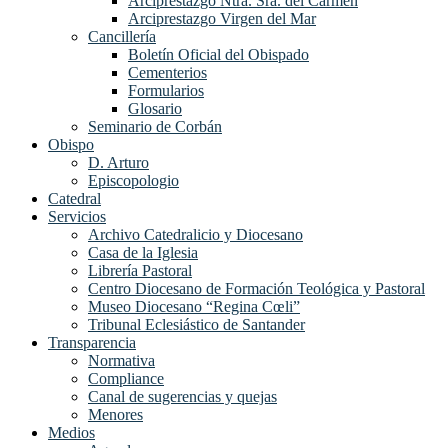
Arciprestazgo Ntra. Sra. del Carmen
Arciprestazgo Virgen del Mar
Cancillería
Boletín Oficial del Obispado
Cementerios
Formularios
Glosario
Seminario de Corbán
Obispo
D. Arturo
Episcopologio
Catedral
Servicios
Archivo Catedralicio y Diocesano
Casa de la Iglesia
Librería Pastoral
Centro Diocesano de Formación Teológica y Pastoral
Museo Diocesano “Regina Cœli”
Tribunal Eclesiástico de Santander
Transparencia
Normativa
Compliance
Canal de sugerencias y quejas
Menores
Medios