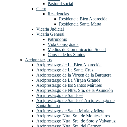
Pastoral social
Clero
Residencias
Residencia Bien Aparecida
Residencia Santa Marta
Vicaria Judicial
Vicaría General
Patrimonio
Vida Consagrada
Medios de Comunicación Social
Causas de los Santos
Arciprestazgos
Arciprestazgo de La Bien Aparecida
Arciprestazgo de La Santa Cruz
Arciprestazgo de la Virgen de la Barquera
Arciprestazgo de La Virgen Grande
Arciprestazgo de los Santos Mártires
Arciprestazgo de Ntra. Sra. de la Asunción
Arciprestazgo de San José
Arciprestazgo de San José Arciprestazgo de
Santa Juliana
Arciprestazgo de Santa María y Miera
Arciprestazgo Ntra. Sra. de Montesclaros
Arciprestazgo Ntra. Sra. de Soto y Valvanuz
Arciprestazgo Ntra. Sra. del Carmen