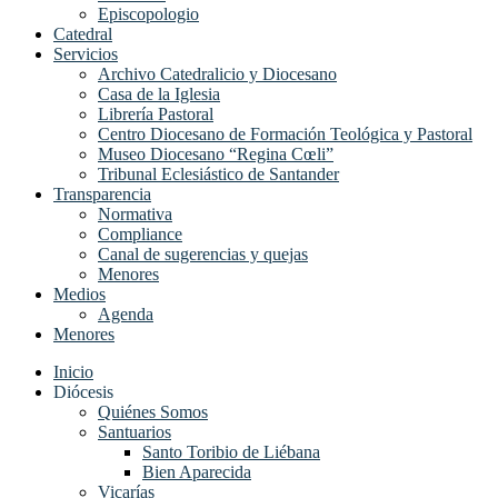
Episcopologio
Catedral
Servicios
Archivo Catedralicio y Diocesano
Casa de la Iglesia
Librería Pastoral
Centro Diocesano de Formación Teológica y Pastoral
Museo Diocesano “Regina Cœli”
Tribunal Eclesiástico de Santander
Transparencia
Normativa
Compliance
Canal de sugerencias y quejas
Menores
Medios
Agenda
Menores
Inicio
Diócesis
Quiénes Somos
Santuarios
Santo Toribio de Liébana
Bien Aparecida
Vicarías