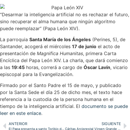
“Desarmar la inteligencia artificial no es rechazar el futuro,
sino recuperar el alma humana que ningún algoritmo
puede reemplazar” (Papa León XIV).
La parroquia
Santa María de los Ángeles
(Perines, 5), de
Santander, acogerá el miércoles
17 de junio
el acto de
presentación de
Magnifica Humanitas
, primera Carta
Encíclica del Papa León XIV. La charla, que dará comienzo
a las
19:45
horas, correrá a cargo de
Óscar Lavín
, vicario
episcopal para la Evangelización.
Firmado por el Santo Padre el 15 de mayo, y publicado
por la Santa Sede el día 25 de dicho mes, el texto hace
referencia a la custodia de la persona humana en el
tiempo de la inteligencia artificial. El
documento se puede
leer en este enlace
.
ANTERIOR
SIGUIENTE
El Papa presenta a santo Toribio de Mogrovejo como modelo de obispo en salida en un tiempo de misión y reorganización eclesial
Cáritas Arciprestal Virgen Grande acompañó a 588 personas en Torrelavega durante 2025