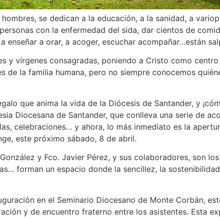
 hombres, se dedican a la educación, a la sanidad, a variop
ersonas con la enfermedad del sida, dar cientos de comidas
 a enseñar a orar, a acoger, escuchar acompañar…están salp
res y vírgenes consagradas, poniendo a Cristo como centro 
les de la familia humana, pero no siempre conocemos quié
galo que anima la vida de la Diócesis de Santander, y ¡c
esia Diocesana de Santander, que conlleva una serie de acon
las, celebraciones… y ahora, lo más inmediato es la apert
ge, este próximo sábado, 8 de abril.
González y Fco. Javier Pérez, y sus colaboradores, son los
cas… forman un espacio donde la sencillez, la sostenibilidad
uguración en el Seminario Diocesano de Monte Corbán, este
ción y de encuentro fraterno entre los asistentes. Esta e