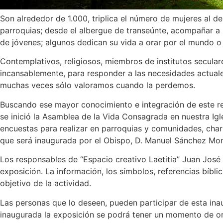
Son alrededor de 1.000, triplica el número de mujeres al de
parroquias; desde el albergue de transeúnte, acompañar a p
de jóvenes; algunos dedican su vida a orar por el mundo o
Contemplativos, religiosos, miembros de institutos secula
incansablemente, para responder a las necesidades actua
muchas veces sólo valoramos cuando la perdemos.
Buscando ese mayor conocimiento e integración de este re
se inició la Asamblea de la Vida Consagrada en nuestra Igl
encuestas para realizar en parroquias y comunidades, char
que será inaugurada por el Obispo, D. Manuel Sánchez Mon
Los responsables de “Espacio creativo Laetitia” Juan José 
exposición. La información, los símbolos, referencias bíbli
objetivo de la actividad.
Las personas que lo deseen, pueden participar de esta ina
inaugurada la exposición se podrá tener un momento de ora