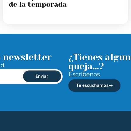
de la temporada
o newsletter
¿Tienes algun
queja...?
ad
Escríbenos
Enviar
Te escuchamos