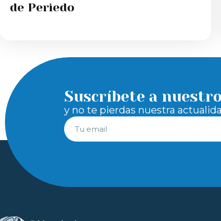
de Periedo
Suscríbete a nuestr
y no te pierdas nuestra actualid