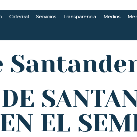
o
Catedral
Servicios
Transparencia
Medios
Men
e Santande
 DE SANTA
EN EL SEM