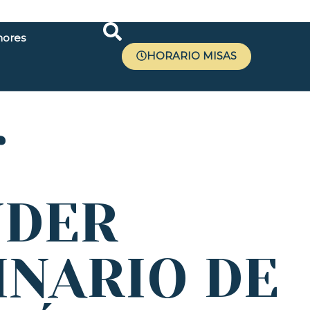
ores
HORARIO MISAS
r
NDER
INARIO DE