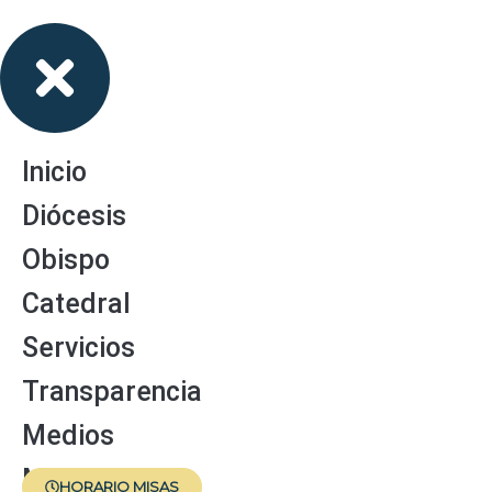
Inicio
Diócesis
Obispo
Catedral
Servicios
Transparencia
Medios
Menores
HORARIO MISAS