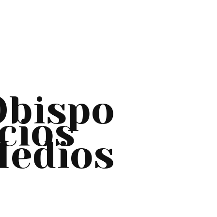
Obispo
cios
edios