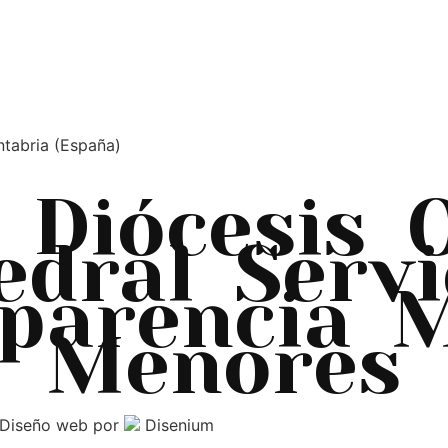
ntabria (España)
Diócesis
edral
Servi
parencia
M
Menores
Diseño web
por
Disenium