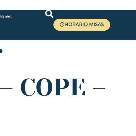
ores
HORARIO MISAS
r
 – COPE –