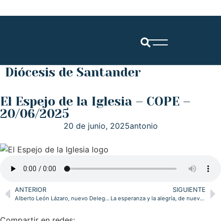
Diócesis de Santander
El Espejo de la Iglesia – COPE –
20/06/2025
20 de junio, 2025
antonio
ANTERIOR
SIGUIENTE
Alberto León Lázaro, nuevo Delegado Episcopal para la Pastoral con Jóvenes
La esperanza y la alegría, de nuevo protagonistas en la peregrinación jubilar del arciprestazgo de Nª Sra. de Montesclaros
Compartir en redes: