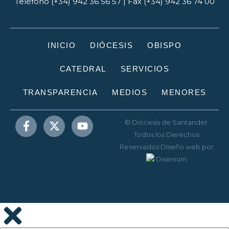
Teléfono (+34) 942 36 56 57 | Fax (+34) 942 36 74 00
INICIO
DIÓCESIS
OBISPO
CATEDRAL
SERVICIOS
TRANSPARENCIA
MEDIOS
MENORES
© Diócesis de Santander.
Todos los Derechos
Reservados
Diseño web
por
Disenium