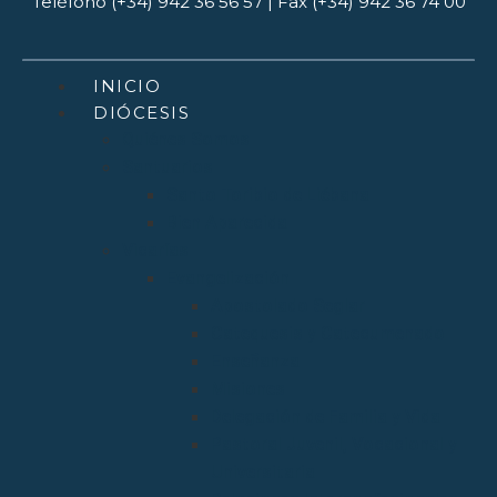
Teléfono (+34) 942 36 56 57 | Fax (+34) 942 36 74 00
INICIO
DIÓCESIS
Quiénes Somos
Santuarios
Santo Toribio de Liébana
Bien Aparecida
Vicarías
Evangelización
Apostolado Seglar
Catequesis y Catecumenado
Enseñanza
Misiones
Delegación de Familia y Vida
Pastoral Juvenil, Vocacional y
Universitaria