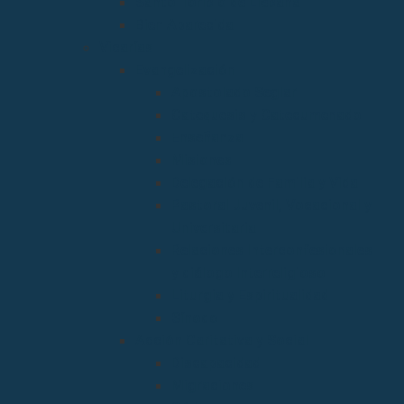
Santo Toribio de Liébana
Bien Aparecida
Vicarías
Evangelización
Apostolado Seglar
Catequesis y Catecumenado
Enseñanza
Misiones
Delegación de Familia y Vida
Pastoral Juvenil, Vocacional y
Universitaria
Relaciones Interconfesionales
y diálogo Interreligioso
Liturgia y Espiritualidad
Sínodo
Acción Caritativa y Social
Discapacidad
Migraciones