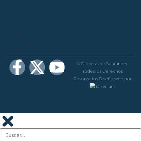
Normativa
Compliance
Canal de sugerencias y quejas
Menores
MEDIOS
Agenda
MENORES
© Diócesis de Santander.
Todos los Derechos
Reservados
Diseño web
por
Disenium