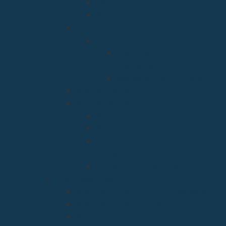
Cáritas
Pastoral social
Clero
Residencias
Residencia Bien
Aparecida
Residencia Santa Marta
Vicaria Judicial
Vicaría General
Patrimonio
Vida Consagrada
Medios de Comunicación
Social
Causas de los Santos
Arciprestazgos
Arciprestazgo de La Bien Aparecida
Arciprestazgo de La Santa Cruz
Arciprestazgo de la Virgen de la