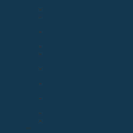
Barquera
Arciprestazgo de La Virgen Grande
Arciprestazgo de los Santos
Mártires
Arciprestazgo de Ntra. Sra. de la
Asunción
Arciprestazgo de San José
Arciprestazgo de San José
Arciprestazgo de Santa Juliana
Arciprestazgo de Santa María y
Miera
Arciprestazgo Ntra. Sra. de
Montesclaros
Arciprestazgo Ntra. Sra. de Soto y
Valvanuz
Arciprestazgo Ntra. Sra. del Carmen
Arciprestazgo Virgen del Mar
Cancillería