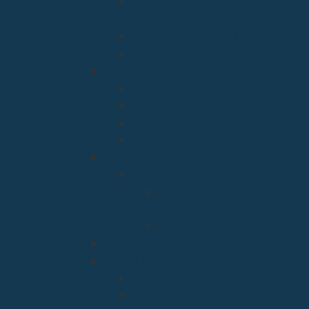
Relaciones Interconfesionales
y diálogo Interreligioso
Liturgia y Espiritualidad
Sínodo
Acción Caritativa y Social
Discapacidad
Migraciones
Cáritas
Pastoral social
Clero
Residencias
Residencia Bien
Aparecida
Residencia Santa Marta
Vicaria Judicial
Vicaría General
Patrimonio
Vida Consagrada