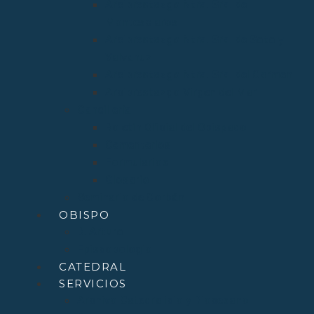
Arciprestazgo Ntra. Sra. de
Montesclaros
Arciprestazgo Ntra. Sra. de Soto y
Valvanuz
Arciprestazgo Ntra. Sra. del Carmen
Arciprestazgo Virgen del Mar
Cancillería
Boletín Oficial del Obispado
Cementerios
Formularios
Glosario
Seminario de Corbán
OBISPO
D. Arturo
Episcopologio
CATEDRAL
SERVICIOS
Archivo Catedralicio y Diocesano