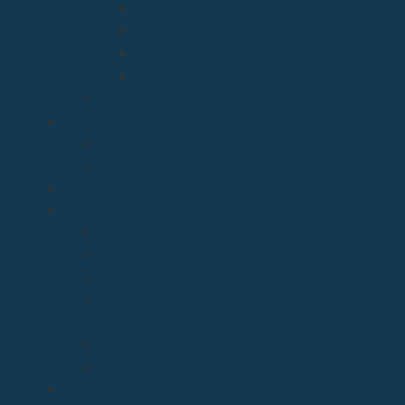
Boletín Oficial del Obispado
Cementerios
Formularios
Glosario
Seminario de Corbán
OBISPO
D. Arturo
Episcopologio
CATEDRAL
SERVICIOS
Archivo Catedralicio y Diocesano
Casa de la Iglesia
Librería Pastoral
Centro Diocesano de Formación
Teológica y Pastoral
Museo Diocesano “Regina Cœli”
Tribunal Eclesiástico de Santander
TRANSPARENCIA