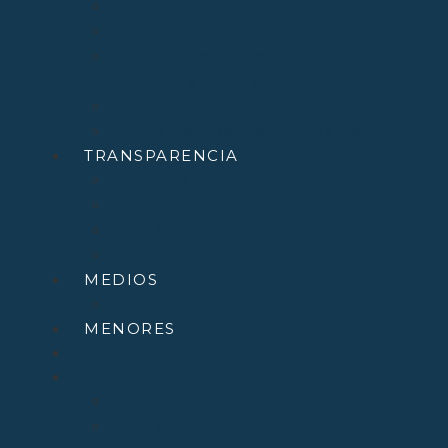
Casa de la Iglesia
Librería Pastoral
Centro Diocesano de Formación
Teológica y Pastoral
Museo Diocesano “Regina Cœli”
Tribunal Eclesiástico de Santander
TRANSPARENCIA
Normativa
Compliance
Canal de sugerencias y quejas
Menores
MEDIOS
Agenda
MENORES
INICIO
DIÓCESIS
Quiénes Somos
Santuarios