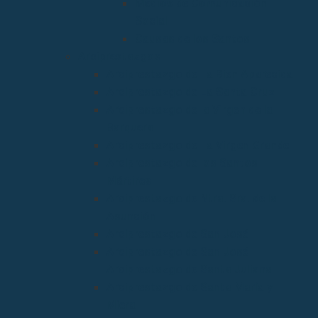
Medios de Comunicación
Social
Causas de los Santos
Arciprestazgos
Arciprestazgo de La Bien Aparecida
Arciprestazgo de La Santa Cruz
Arciprestazgo de la Virgen de la
Barquera
Arciprestazgo de La Virgen Grande
Arciprestazgo de los Santos
Mártires
Arciprestazgo de Ntra. Sra. de la
Asunción
Arciprestazgo de San José
Arciprestazgo de San José
Arciprestazgo de Santa Juliana
Arciprestazgo de Santa María y
Miera