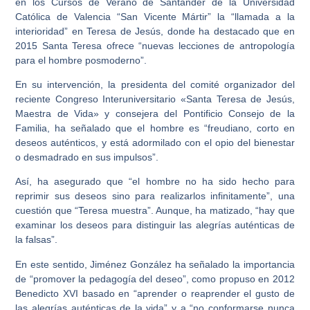
en los Cursos de Verano de Santander de la Universidad
Católica de Valencia “San Vicente Mártir” la “llamada a la
interioridad” en Teresa de Jesús, donde ha destacado que en
2015 Santa Teresa ofrece “nuevas lecciones de antropología
para el hombre posmoderno”.
En su intervención, la presidenta del comité organizador del
reciente Congreso Interuniversitario «Santa Teresa de Jesús,
Maestra de Vida» y consejera del Pontificio Consejo de la
Familia, ha señalado que el hombre es “freudiano, corto en
deseos auténticos, y está adormilado con el opio del bienestar
o desmadrado en sus impulsos”.
Así, ha asegurado que “el hombre no ha sido hecho para
reprimir sus deseos sino para realizarlos infinitamente”, una
cuestión que “Teresa muestra”. Aunque, ha matizado, “hay que
examinar los deseos para distinguir las alegrías auténticas de
la falsas”.
En este sentido, Jiménez González ha señalado la importancia
de “promover la pedagogía del deseo”, como propuso en 2012
Benedicto XVI basado en “aprender o reaprender el gusto de
las alegrías auténticas de la vida” y a “no conformarse nunca