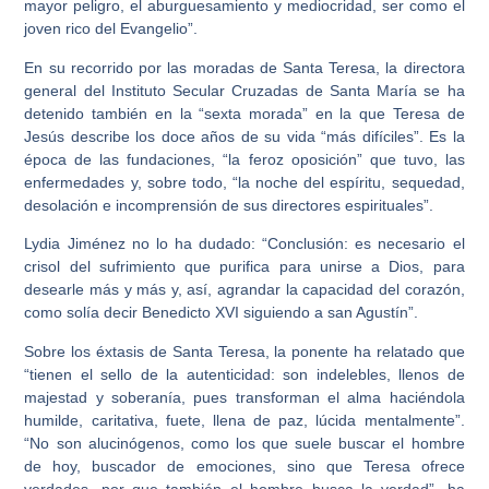
mayor peligro, el aburguesamiento y mediocridad, ser como el
joven rico del Evangelio”.
En su recorrido por las moradas de Santa Teresa, la directora
general del Instituto Secular Cruzadas de Santa María se ha
detenido también en la “sexta morada” en la que Teresa de
Jesús describe los doce años de su vida “más difíciles”. Es la
época de las fundaciones, “la feroz oposición” que tuvo, las
enfermedades y, sobre todo, “la noche del espíritu, sequedad,
desolación e incomprensión de sus directores espirituales”.
Lydia Jiménez no lo ha dudado: “Conclusión: es necesario el
crisol del sufrimiento que purifica para unirse a Dios, para
desearle más y más y, así, agrandar la capacidad del corazón,
como solía decir Benedicto XVI siguiendo a san Agustín”.
Sobre los éxtasis de Santa Teresa, la ponente ha relatado que
“tienen el sello de la autenticidad: son indelebles, llenos de
majestad y soberanía, pues transforman el alma haciéndola
humilde, caritativa, fuete, llena de paz, lúcida mentalmente”.
“No son alucinógenos, como los que suele buscar el hombre
de hoy, buscador de emociones, sino que Teresa ofrece
verdades, por que también el hombre busca la verdad”, ha