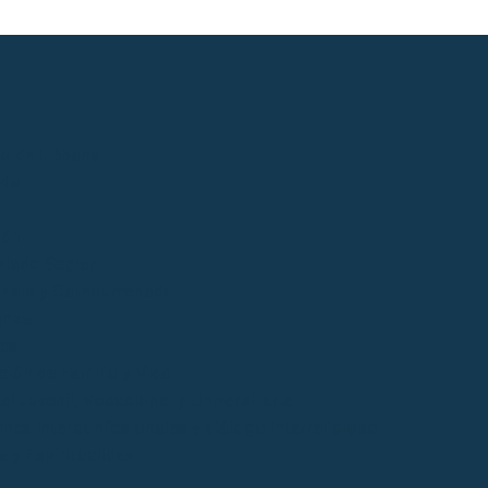
io de Liébana
ida
ión
lado Seglar
esis y Catecumenado
anza
es
ción de Familia y Vida
l Juvenil, Vocacional y Universitaria
ones Interconfesionales y diálogo Interreligioso
a y Espiritualidad
o