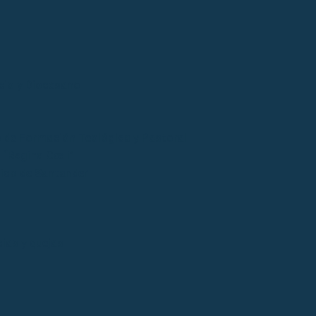
cio y Diocesano
 de Formación Teológica y Pastoral
“Regina Cœli”
tico de Santander
ias y quejas