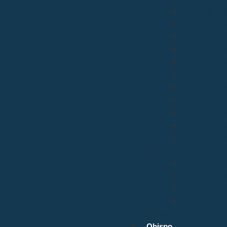
Arciprestazg
Arciprestaz
Arciprestaz
Arciprestazg
Arciprestaz
Arciprestaz
Arciprestaz
Arciprestaz
Arciprestazg
Arciprestaz
Arciprestaz
Cancillería
Boletín Ofic
Cementerio
Formularios
Glosario
Seminario de Cor
Obispo