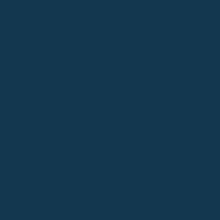
o de la Virgen de la Barquera
go de La Virgen Grande
go de los Santos Mártires
o de Ntra. Sra. de la Asunción
go de San José
go de San José Arciprestazgo de Santa Juliana
go de Santa María y Miera
go Ntra. Sra. de Montesclaros
o Ntra. Sra. de Soto y Valvanuz
go Ntra. Sra. del Carmen
go Virgen del Mar
ial del Obispado
s
bán