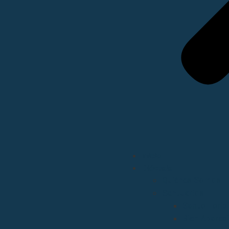
Inicio
Diócesis
Quiénes Somos
Santuarios
Santo Torib
Bien Aparec