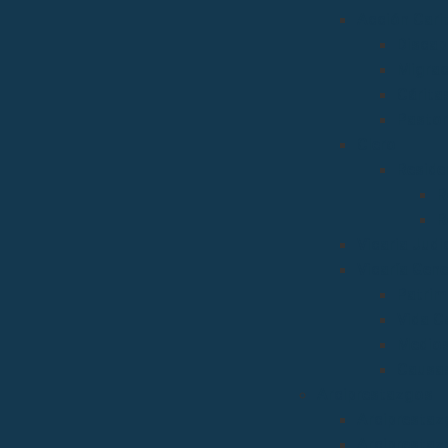
Acción Carit
Discap
Migrac
Cárita
Pastor
Clero
Reside
R
R
Vicaria Judic
Vicaría Gene
Patrim
Vida C
Medios
Causas
Arciprestazgos
Arciprestaz
Arciprestaz