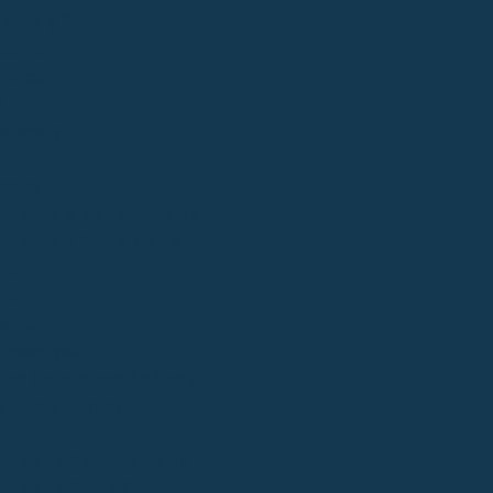
ativa y Social
acidad
iones
s
al social
ncias
esidencia Bien Aparecida
esidencia Santa Marta
ial
ral
onio
onsagrada
 de Comunicación Social
 de los Santos
go de La Bien Aparecida
go de La Santa Cruz