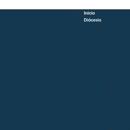
Inicio
Diócesis
Quiénes Somos
Santuarios
Santo Torib
Bien Aparec
Vicarías
Evangelizac
Aposto
Catequ
Enseñ
Mision
Delega
Pastora
Relaci
Liturgi
Sínod