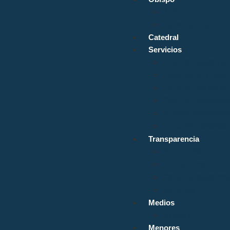
D. Arturo
Episcopologio
Catedral
Servicios
Archivo Catedrali
Casa de la Iglesia
Librería Pastoral
Centro Diocesano
Museo Diocesano 
Tribunal Eclesiás
Transparencia
Normativa
Compliance
Canal de sugerenc
Menores
Medios
Agenda
Menores