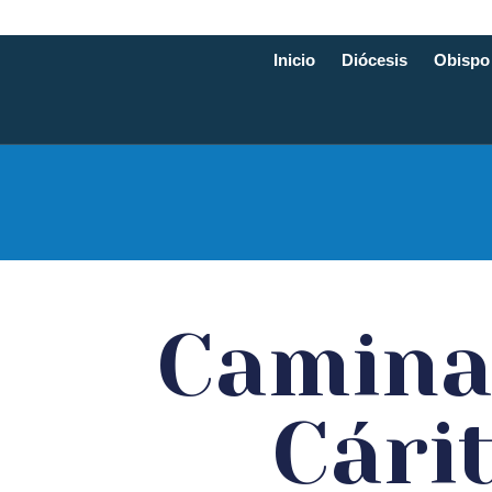
Inicio
Diócesis
Obispo
Diócesis d
Camina
Cári