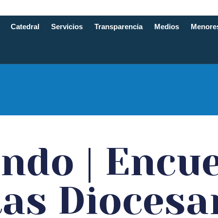
Catedral
Servicios
Transparencia
Medios
Menore
e Santande
ndo | Encue
tas Diocesa