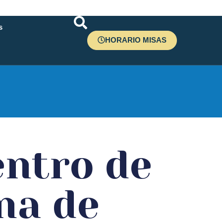
s
HORARIO MISAS
r
ntro de
na de