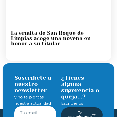
La ermita de San Roque de
Limpias acoge una novena en
honor a su titular
Suscríbete a
¿Tienes
nuestro
alguna
newsletter
sugerencia o
queja...?
y no te pierdas
nuestra actualidad
Escríbenos
Te
escuchamos