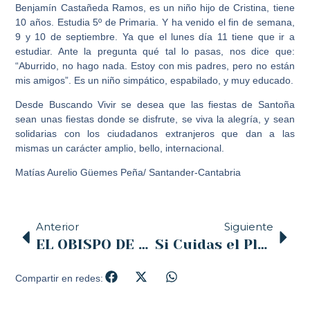
Benjamín Castañeda Ramos, es un niño hijo de Cristina, tiene
10 años. Estudia 5º de Primaria. Y ha venido el fin de semana,
9 y 10 de septiembre. Ya que el lunes día 11 tiene que ir a
estudiar. Ante la pregunta qué tal lo pasas, nos dice que:
“Aburrido, no hago nada. Estoy con mis padres, pero no están
mis amigos”. Es un niño simpático, espabilado, y muy educado.
Desde Buscando Vivir se desea que las fiestas de Santoña
sean unas fiestas donde se disfrute, se viva la alegría, y sean
solidarias con los ciudadanos extranjeros que dan a las
mismas un carácter amplio, bello, internacional.
Matías Aurelio Güemes Peña/ Santander-Cantabria
Anterior
Siguiente
EL OBISPO DE SANTANDER, PRESIDIRÁ ESTE VIERNES 15 LOS ACTOS DE LA VIRGEN DE LA BIEN APARECIDA, PATRONA DE CANTABRIA Y DE LA DIÓCESIS DE SANTANDER
Si Cuidas el Planeta, Combates la Pobreza
Compartir en redes: