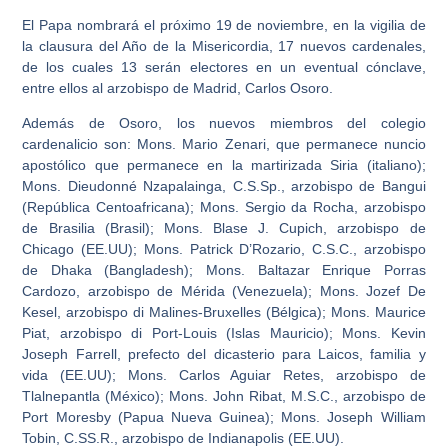
El Papa nombrará el próximo 19 de noviembre, en la vigilia de
la clausura del Año de la Misericordia, 17 nuevos cardenales,
de los cuales 13 serán electores en un eventual cónclave,
entre ellos al arzobispo de Madrid, Carlos Osoro.
Además de Osoro, los nuevos miembros del colegio
cardenalicio son: Mons. Mario Zenari, que permanece nuncio
apostólico que permanece en la martirizada Siria (italiano);
Mons. Dieudonné Nzapalainga, C.S.Sp., arzobispo de Bangui
(República Centoafricana); Mons. Sergio da Rocha, arzobispo
de Brasilia (Brasil); Mons. Blase J. Cupich, arzobispo de
Chicago (EE.UU); Mons. Patrick D’Rozario, C.S.C., arzobispo
de Dhaka (Bangladesh); Mons. Baltazar Enrique Porras
Cardozo, arzobispo de Mérida (Venezuela); Mons. Jozef De
Kesel, arzobispo di Malines-Bruxelles (Bélgica); Mons. Maurice
Piat, arzobispo di Port-Louis (Islas Mauricio); Mons. Kevin
Joseph Farrell, prefecto del dicasterio para Laicos, familia y
vida (EE.UU); Mons. Carlos Aguiar Retes, arzobispo de
Tlalnepantla (México); Mons. John Ribat, M.S.C., arzobispo de
Port Moresby (Papua Nueva Guinea); Mons. Joseph William
Tobin, C.SS.R., arzobispo de Indianapolis (EE.UU).