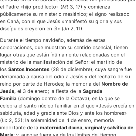
el Padre «hijo predilecto» (
Mt
3, 17) y comienza
públicamente su ministerio mesiánico; el signo realizado
en Caná, con el que Jesús «manifestó su gloria y sus
discípulos creyeron en él» (
Jn
2, 11).
Durante el tiempo navideño, además de estas
celebraciones, que muestran su sentido esencial, tienen
lugar otras que están íntimamente relacionadas con el
misterio de la manifestación del Señor: el martirio de
los
Santos Inocentes
(28 de diciembre), cuya sangre fue
derramada a causa del odio a Jesús y del rechazo de su
reino por parte de Herodes; la memoria del
Nombre de
Jesús,
el 3 de enero; la fiesta de la
Sagrada
Familia
(domingo dentro de la Octava), en la que se
celebra el santo núcleo familiar en el que «Jesús crecía en
sabiduría, edad y gracia ante Dios y ante los hombres»
(
Lc
2, 52); la solemnidad del 1 de enero, memoria
importante de la
maternidad divina, virginal y salvífica de
María
; y, aunque fuera ya de los límites del tiempo