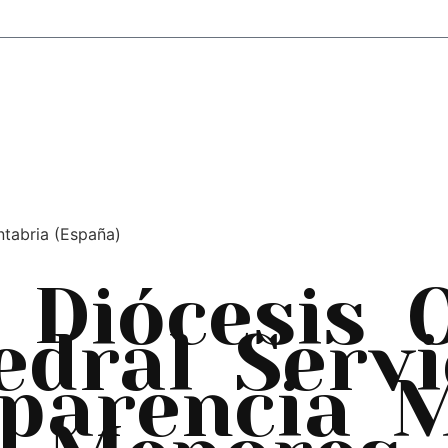
ntabria (España)
Diócesis
edral
Servi
parencia
M