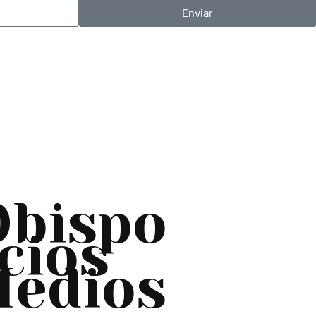
Enviar
Obispo
cios
edios