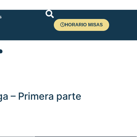
s
HORARIO MISAS
r
a – Primera parte