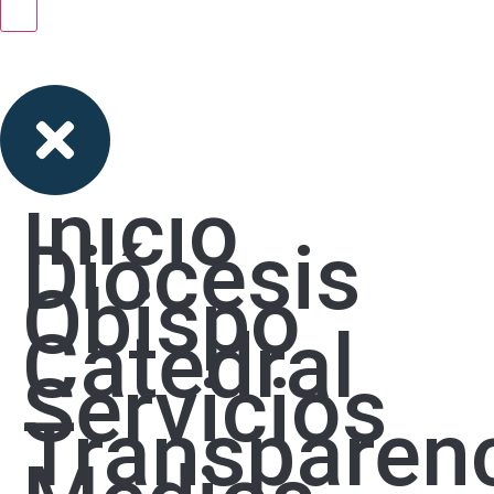
Inicio
Diócesis
Obispo
Catedral
Servicios
Transparen