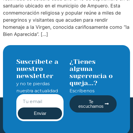
santuario ubicado en el municipio de Ampuero. Esta
conmemoración religiosa y popular reúne a miles de
peregrinos y visitantes que acuden para rendir
homenaje a la Virgen, conocida cariñosamente como “la
Bien Aparecida”. […]
Suscríbete a
¿Tienes
nuestro
alguna
newsletter
sugerencia o
queja...?
y no te pierdas
nuestra actualidad
Escríbenos
Te
escuchamos
Enviar