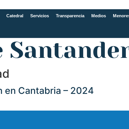
Catedral
Servicios
Transparencia
Medios
Menore
e Santande
ad
 en Cantabria – 2024