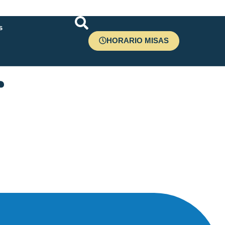
s
HORARIO MISAS
r