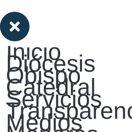
Inicio
Diócesis
Obispo
Catedral
Servicios
Transparen
Medios