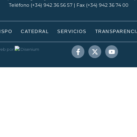
Teléfono (+34) 942 36 56 57 | Fax (+34) 942 36 74 00
ISPO
CATEDRAL
SERVICIOS
TRANSPARENCI
web
por
Disenium