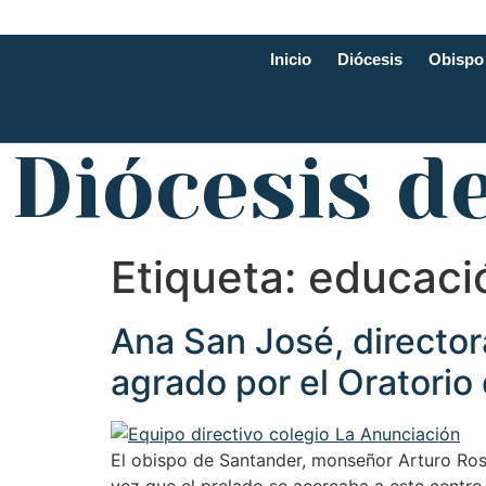
Inicio
Diócesis
Obispo
Diócesis d
Etiqueta:
educaci
Ana San José, director
agrado por el Oratorio 
El obispo de Santander, monseñor Arturo Ros, 