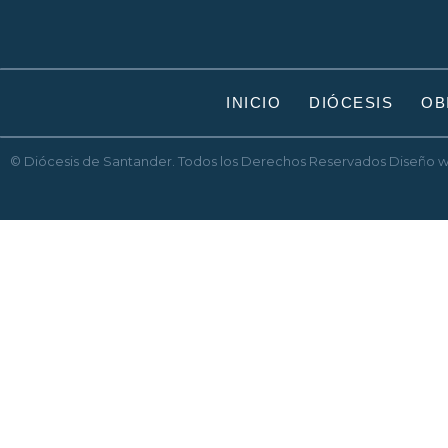
INICIO
DIÓCESIS
OB
© Diócesis de Santander. Todos los Derechos Reservados
Diseño 