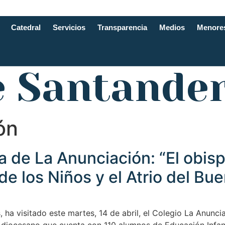
Catedral
Servicios
Transparencia
Medios
Menore
e Santande
ón
a de La Anunciación: “El obis
de los Niños y el Atrio del Bu
ha visitado este martes, 14 de abril, el Colegio La Anuncia