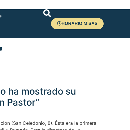
s
HORARIO MISAS
r
po ha mostrado su
en Pastor”
ción (San Celedonio, 8). Ésta era la primera