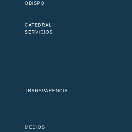
OBISPO
D. Arturo
Episcopologio
CATEDRAL
SERVICIOS
Archivo Catedralicio y Diocesano
Casa de la Iglesia
Librería Pastoral
Centro Diocesano de Formación Teológica
y Pastoral
Museo Diocesano “Regina Cœli”
Tribunal Eclesiástico de Santander
TRANSPARENCIA
Normativa
Compliance
Canal de sugerencias y quejas
Menores
MEDIOS