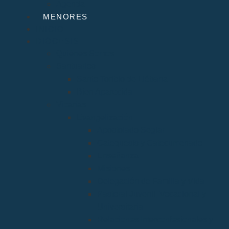
Agenda
MENORES
INICIO
DIÓCESIS
Quiénes Somos
Santuarios
Santo Toribio de Liébana
Bien Aparecida
Vicarías
Evangelización
Apostolado Seglar
Catequesis y Catecumenado
Enseñanza
Misiones
Delegación de Familia y Vida
Pastoral Juvenil, Vocacional y
Universitaria
Relaciones Interconfesionales y