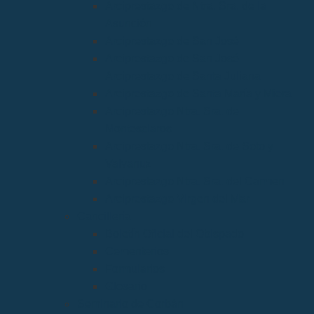
Arciprestazgo de Ntra. Sra. de la
Asunción
Arciprestazgo de San José
Arciprestazgo de San José
Arciprestazgo de Santa Juliana
Arciprestazgo de Santa María y Miera
Arciprestazgo Ntra. Sra. de
Montesclaros
Arciprestazgo Ntra. Sra. de Soto y
Valvanuz
Arciprestazgo Ntra. Sra. del Carmen
Arciprestazgo Virgen del Mar
Cancillería
Boletín Oficial del Obispado
Cementerios
Formularios
Glosario
Seminario de Corbán