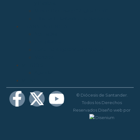
y Pastoral
Museo Diocesano “Regina Cœli”
Tribunal Eclesiástico de Santander
TRANSPARENCIA
Normativa
Compliance
Canal de sugerencias y quejas
Menores
MEDIOS
Agenda
MENORES
© Diócesis de Santander.
Todos los Derechos
Reservados
Diseño web
por
Disenium