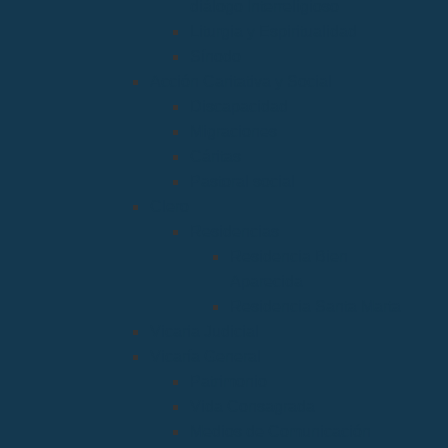
diálogo Interreligioso
Liturgia y Espiritualidad
Sínodo
Acción Caritativa y Social
Discapacidad
Migraciones
Cáritas
Pastoral social
Clero
Residencias
Residencia Bien
Aparecida
Residencia Santa Marta
Vicaria Judicial
Vicaría General
Patrimonio
Vida Consagrada
Medios de Comunicación