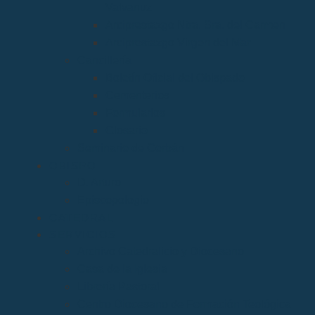
Valvanuz
Arciprestazgo Ntra. Sra. del Carmen
Arciprestazgo Virgen del Mar
Cancillería
Boletín Oficial del Obispado
Cementerios
Formularios
Glosario
Seminario de Corbán
OBISPO
D. Arturo
Episcopologio
CATEDRAL
SERVICIOS
Archivo Catedralicio y Diocesano
Casa de la Iglesia
Librería Pastoral
Centro Diocesano de Formación Teológica