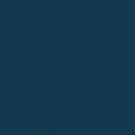
Evangelización
Apostolado Seglar
Catequesis y Catecumenado
Enseñanza
Misiones
Delegación de Familia y Vida
Pastoral Juvenil, Vocacional y
Universitaria
Relaciones Interconfesionales y
diálogo Interreligioso
Liturgia y Espiritualidad
Sínodo
Acción Caritativa y Social
Discapacidad
Migraciones
Cáritas
Pastoral social
Clero