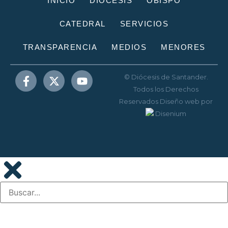
INICIO
DIÓCESIS
OBISPO
CATEDRAL
SERVICIOS
TRANSPARENCIA
MEDIOS
MENORES
© Diócesis de Santander.
Todos los Derechos
Reservados
Diseño web
por
Disenium