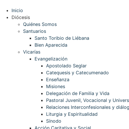
Ir
al
Inicio
contenido
Diócesis
Quiénes Somos
Santuarios
Santo Toribio de Liébana
Bien Aparecida
Vicarías
Evangelización
Apostolado Seglar
Catequesis y Catecumenado
Enseñanza
Misiones
Delegación de Familia y Vida
Pastoral Juvenil, Vocacional y Univers
Relaciones Interconfesionales y diálog
Liturgia y Espiritualidad
Sínodo
Acción Caritativa y Social