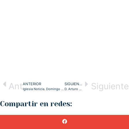
Ant
Siguiente
ANTERIOR
SIGUIENTE
Iglesia Noticia. Domingo del Corpus, Semana de la Caridad 2024. 2-6-2024
D. Arturo se encuentra con los agentes de pastoral del Arc. Virgen del Mar
Compartir en redes: