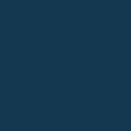
o de la Virgen de la Barquera
go de La Virgen Grande
go de los Santos Mártires
o de Ntra. Sra. de la Asunción
go de San José
go de San José Arciprestazgo de Santa Juliana
go de Santa María y Miera
go Ntra. Sra. de Montesclaros
o Ntra. Sra. de Soto y Valvanuz
go Ntra. Sra. del Carmen
go Virgen del Mar
ial del Obispado
s
bán