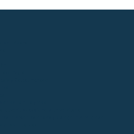
io de Liébana
ida
ión
lado Seglar
esis y Catecumenado
anza
es
ción de Familia y Vida
l Juvenil, Vocacional y Universitaria
ones Interconfesionales y diálogo Interreligioso
a y Espiritualidad
o