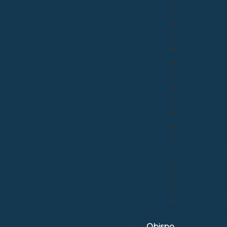
Arciprestazg
Arciprestaz
Arciprestaz
Arciprestazg
Arciprestaz
Arciprestaz
Arciprestaz
Arciprestaz
Arciprestazg
Arciprestaz
Arciprestaz
Cancillería
Boletín Ofic
Cementerio
Formularios
Glosario
Seminario de Cor
Obispo