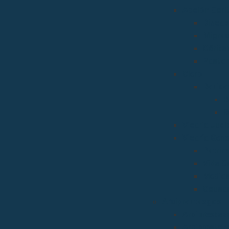
Acción Carit
Discap
Migrac
Cárita
Pastor
Clero
Reside
R
R
Vicaria Judic
Vicaría Gene
Patrim
Vida C
Medios
Causas
Arciprestazgos
Arciprestaz
Arciprestaz