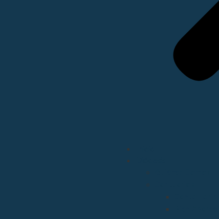
Inicio
Diócesis
Quiénes Somos
Santuarios
Santo Torib
Bien Aparec