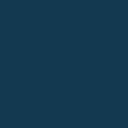
ativa y Social
acidad
iones
s
al social
ncias
esidencia Bien Aparecida
esidencia Santa Marta
ial
ral
onio
onsagrada
 de Comunicación Social
 de los Santos
go de La Bien Aparecida
go de La Santa Cruz