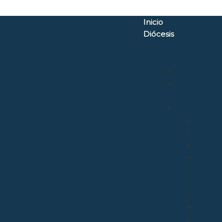
Inicio
Diócesis
Quiénes Somos
Santuarios
Santo Torib
Bien Aparec
Vicarías
Evangelizac
Aposto
Catequ
Enseñ
Mision
Delega
Pastora
Relaci
Liturgi
Sínod