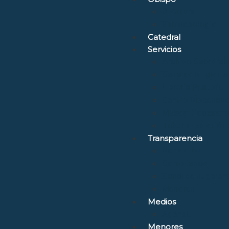
D. Arturo
Episcopologio
Catedral
Servicios
Archivo Catedrali
Casa de la Iglesia
Librería Pastoral
Centro Diocesano
Museo Diocesano 
Tribunal Eclesiás
Transparencia
Normativa
Compliance
Canal de sugerenc
Menores
Medios
Agenda
Menores