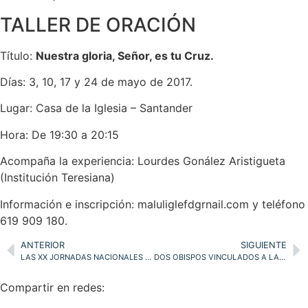
TALLER DE ORACIÓN
Título:
Nuestra gloria, Señor, es tu Cruz.
Días: 3, 10, 17 y 24 de mayo de 2017.
Lugar: Casa de la Iglesia – Santander
Hora: De 19:30 a 20:15
Acompaña la experiencia: Lourdes Gonález Aristigueta
(Institución Teresiana)
Información e inscripción: maluliglefdgrnail.com y teléfono
619 909 180.
ANTERIOR
SIGUIENTE
LAS XX JORNADAS NACIONALES DE SANITARIOS CRISTIANOS (PROSAC), EN TARAZONA, INVITAN A LA MISERICORDIA Y A SER BUENOS COMPAÑEROS DE CAMINO DE LA PERSONA ENFERMA
DOS OBISPOS VINCULADOS A LA DIÓCESIS DE SANTANDER PRESIDIRÁN ESTE VIERNES Y SÁBADO LOS ACTOS POR LOS 75 AÑOS DE LA ARHICOFRADÍA DE LA MERCED
Compartir en redes: