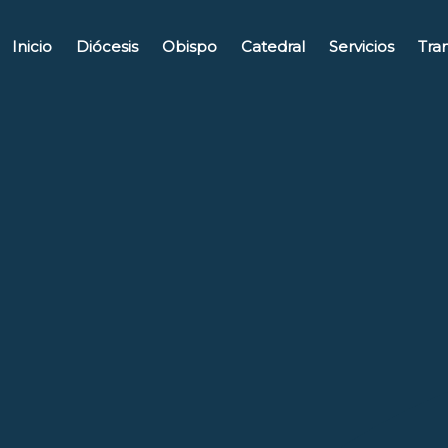
Ir
al
Inicio
Diócesis
Obispo
Catedral
Servicios
Tra
contenido