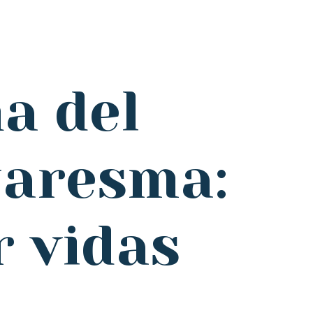
a del
uaresma:
r vidas