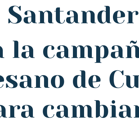
e Santander
 la campañ
esano de C
ara cambia