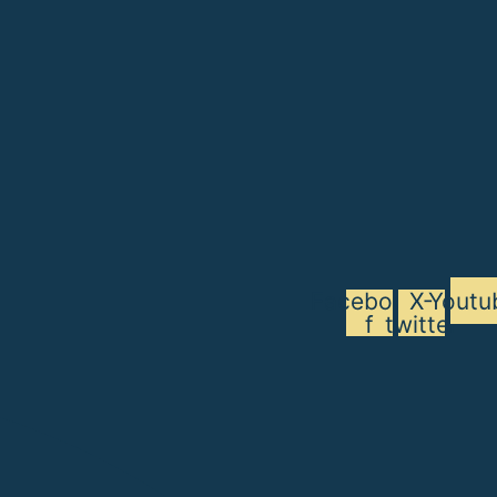
Facebook-
X-
Youtu
f
twitter