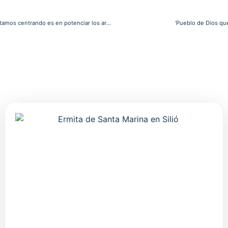
Óscar Lavín, vicario de Evangelización: “Uno de los trabajos en los que nos estamos centrando es en potenciar los arciprestazgos”
‘Pueblo de Dios que