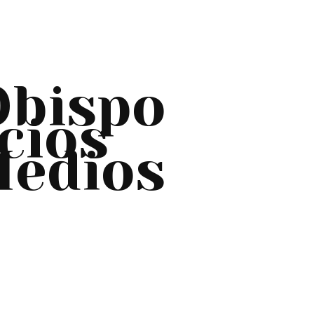
Obispo
cios
edios