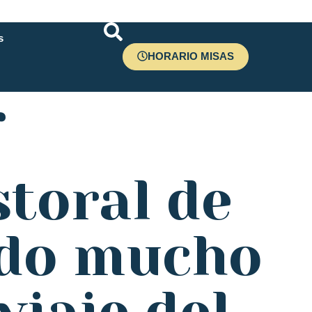
s
HORARIO MISAS
r
storal de
ndo mucho