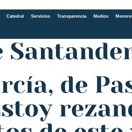
Catedral
Servicios
Transparencia
Medios
Menore
e Santande
rcía, de Pa
Estoy reza