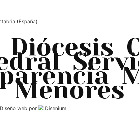
ntabria (España)
Diócesis
edral
Servi
parencia
M
Menores
Diseño web
por
Disenium