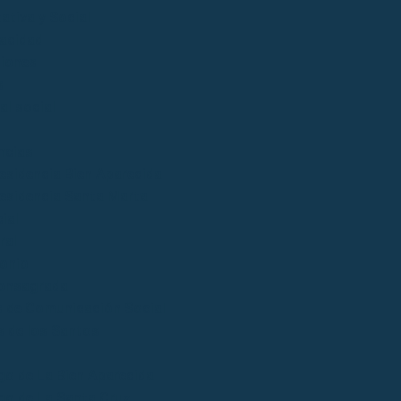
ativa y Social
acidad
iones
s
al social
ncias
esidencia Bien Aparecida
esidencia Santa Marta
ial
ral
onio
onsagrada
 de Comunicación Social
 de los Santos
go de La Bien Aparecida
go de La Santa Cruz