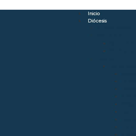
Inicio
Diócesis
Quiénes Somos
Santuarios
Santo Torib
Bien Aparec
Vicarías
Evangelizac
Aposto
Catequ
Enseñ
Mision
Delega
Pastora
Relaci
Liturgi
Sínod