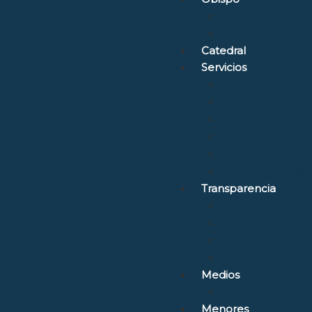
D. Arturo
Episcopologio
Catedral
Servicios
Archivo Catedrali
Casa de la Iglesia
Librería Pastoral
Centro Diocesano
Museo Diocesano 
Tribunal Eclesiás
Transparencia
Normativa
Compliance
Canal de sugerenc
Menores
Medios
Agenda
Menores