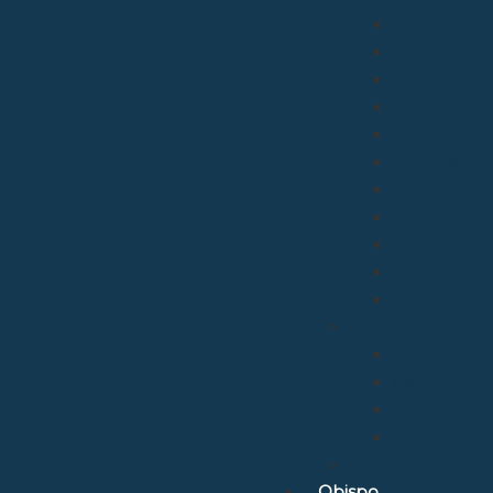
Arciprestazg
Arciprestaz
Arciprestaz
Arciprestazg
Arciprestaz
Arciprestaz
Arciprestaz
Arciprestaz
Arciprestazg
Arciprestaz
Arciprestaz
Cancillería
Boletín Ofic
Cementerio
Formularios
Glosario
Seminario de Cor
Obispo