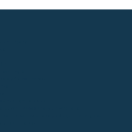
io de Liébana
ida
ión
lado Seglar
esis y Catecumenado
anza
es
ción de Familia y Vida
l Juvenil, Vocacional y Universitaria
ones Interconfesionales y diálogo Interreligioso
a y Espiritualidad
o