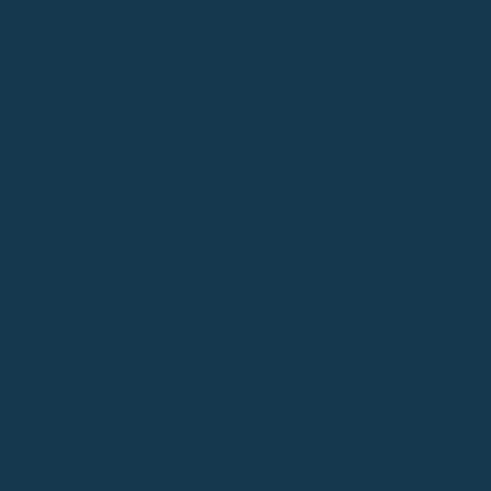
o de la Virgen de la Barquera
go de La Virgen Grande
go de los Santos Mártires
o de Ntra. Sra. de la Asunción
go de San José
go de San José Arciprestazgo de Santa Juliana
go de Santa María y Miera
go Ntra. Sra. de Montesclaros
o Ntra. Sra. de Soto y Valvanuz
go Ntra. Sra. del Carmen
go Virgen del Mar
ial del Obispado
s
bán