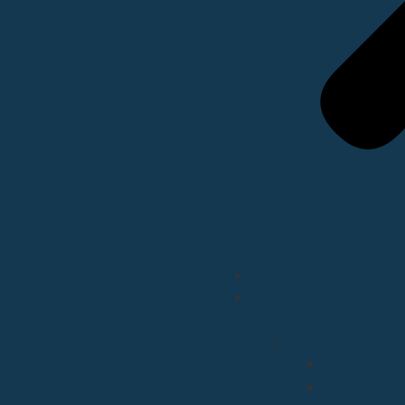
Inicio
Diócesis
Quiénes Somos
Santuarios
Santo Torib
Bien Aparec