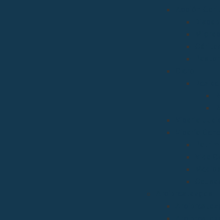
Acción Carit
Discap
Migrac
Cárita
Pastor
Clero
Reside
R
R
Vicaria Judic
Vicaría Gene
Patrim
Vida C
Medios
Causas
Arciprestazgos
Arciprestaz
Arciprestaz