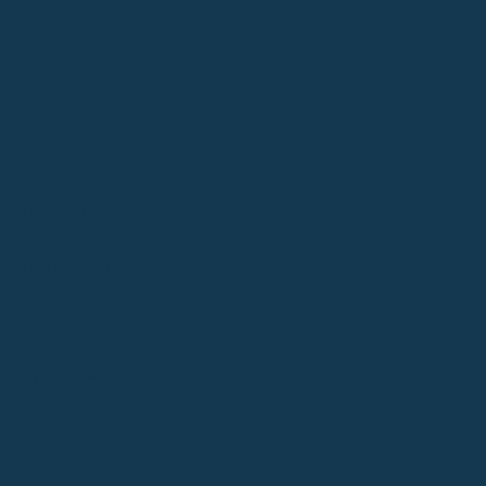
cio y Diocesano
 de Formación Teológica y Pastoral
“Regina Cœli”
tico de Santander
ias y quejas