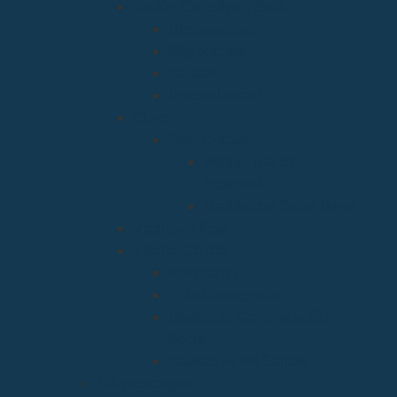
Acción Caritativa y Social
Discapacidad
Migraciones
Cáritas
Pastoral social
Clero
Residencias
Residencia Bien
Aparecida
Residencia Santa Marta
Vicaria Judicial
Vicaría General
Patrimonio
Vida Consagrada
Medios de Comunicación
Social
Causas de los Santos
Arciprestazgos