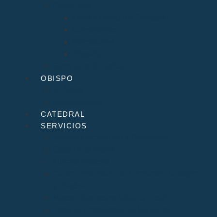
Cancillería
Boletín Oficial del Obispado
Cementerios
Formularios
Glosario
Seminario de Corbán
OBISPO
D. Arturo
Episcopologio
CATEDRAL
SERVICIOS
Archivo Catedralicio y Diocesano
Casa de la Iglesia
Librería Pastoral
Centro Diocesano de Formación Teológica
y Pastoral
Museo Diocesano “Regina Cœli”
Tribunal Eclesiástico de Santander