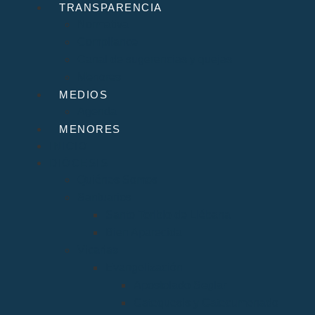
TRANSPARENCIA
Normativa
Compliance
Canal de sugerencias y quejas
Menores
MEDIOS
Agenda
MENORES
INICIO
DIÓCESIS
Quiénes Somos
Santuarios
Santo Toribio de Liébana
Bien Aparecida
Vicarías
Evangelización
Apostolado Seglar
Catequesis y Catecumenado