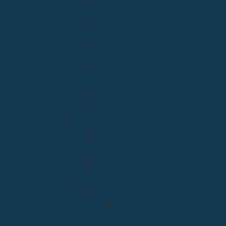
Enseñanza
Misiones
Delegación de Familia y Vida
Pastoral Juvenil, Vocacional y
Universitaria
Relaciones Interconfesionales y
diálogo Interreligioso
Liturgia y Espiritualidad
Sínodo
Acción Caritativa y Social
Discapacidad
Migraciones
Cáritas
Pastoral social
Clero
Residencias
Residencia Bien
Aparecida