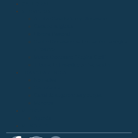
CATEDRAL
SERVICIOS
Archivo Catedralicio y Diocesano
Casa de la Iglesia
Librería Pastoral
Centro Diocesano de Formación Teológica
y Pastoral
Museo Diocesano “Regina Cœli”
Tribunal Eclesiástico de Santander
TRANSPARENCIA
Normativa
Compliance
Canal de sugerencias y quejas
Menores
MEDIOS
Agenda
MENORES