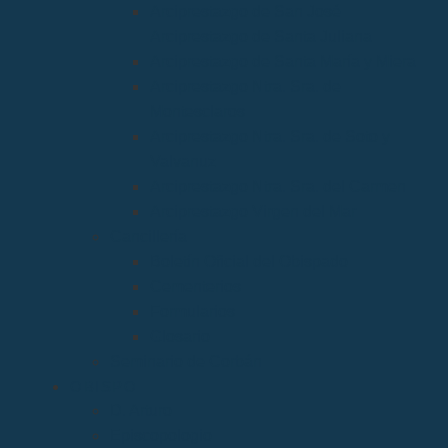
Arciprestazgo de San José
Arciprestazgo de Santa Juliana
Arciprestazgo de Santa María y Miera
Arciprestazgo Ntra. Sra. de
Montesclaros
Arciprestazgo Ntra. Sra. de Soto y
Valvanuz
Arciprestazgo Ntra. Sra. del Carmen
Arciprestazgo Virgen del Mar
Cancillería
Boletín Oficial del Obispado
Cementerios
Formularios
Glosario
Seminario de Corbán
OBISPO
D. Arturo
Episcopologio