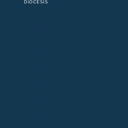
DIÓCESIS
Quiénes Somos
Santuarios
Santo Toribio de Liébana
Bien Aparecida
Vicarías
Evangelización
Apostolado Seglar
Catequesis y Catecumenado
Enseñanza
Misiones
Delegación de Familia y Vida
Pastoral Juvenil, Vocacional y
Universitaria
Relaciones Interconfesionales y
diálogo Interreligioso
Liturgia y Espiritualidad
Sínodo