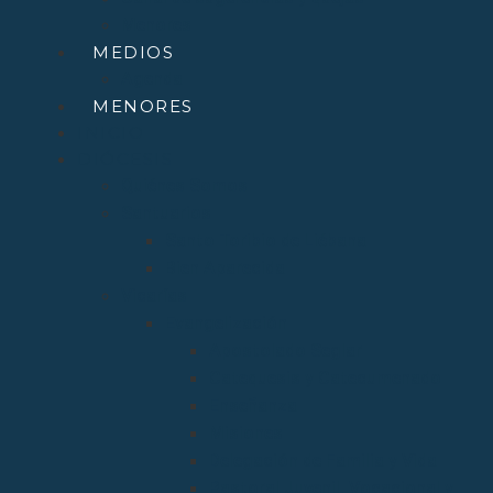
Menores
MEDIOS
Agenda
MENORES
INICIO
DIÓCESIS
Quiénes Somos
Santuarios
Santo Toribio de Liébana
Bien Aparecida
Vicarías
Evangelización
Apostolado Seglar
Catequesis y Catecumenado
Enseñanza
Misiones
Delegación de Familia y Vida
Pastoral Juvenil, Vocacional y