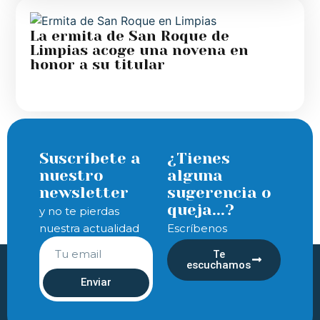
La ermita de San Roque de
Limpias acoge una novena en
honor a su titular
Suscríbete a
¿Tienes
nuestro
alguna
newsletter
sugerencia o
queja...?
y no te pierdas
nuestra actualidad
Escríbenos
Te
escuchamos
Enviar