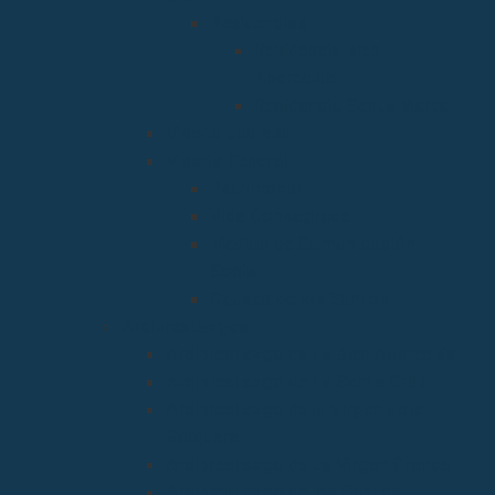
Residencias
Residencia Bien
Aparecida
Residencia Santa Marta
Vicaria Judicial
Vicaría General
Patrimonio
Vida Consagrada
Medios de Comunicación
Social
Causas de los Santos
Arciprestazgos
Arciprestazgo de La Bien Aparecida
Arciprestazgo de La Santa Cruz
Arciprestazgo de la Virgen de la
Barquera
Arciprestazgo de La Virgen Grande
Arciprestazgo de los Santos