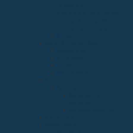
Universitaria
Relaciones Interconfesionales
y diálogo Interreligioso
Liturgia y Espiritualidad
Sínodo
Acción Caritativa y Social
Discapacidad
Migraciones
Cáritas
Pastoral social
Clero
Residencias
Residencia Bien
Aparecida
Residencia Santa Marta
Vicaria Judicial
Vicaría General
Patrimonio