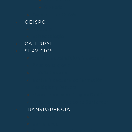
Glosario
Seminario de Corbán
OBISPO
D. Arturo
Episcopologio
CATEDRAL
SERVICIOS
Archivo Catedralicio y Diocesano
Casa de la Iglesia
Librería Pastoral
Centro Diocesano de Formación
Teológica y Pastoral
Museo Diocesano “Regina Cœli”
Tribunal Eclesiástico de Santander
TRANSPARENCIA
Normativa
Compliance
Canal de sugerencias y quejas