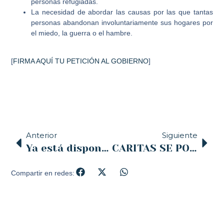
personas refugiadas.
La necesidad de abordar las causas por las que tantas
personas abandonan involuntariamente sus hogares por
el miedo, la guerra o el hambre.
[
FIRMA AQUÍ TU PETICIÓN AL GOBIERNO
]
Anterior
Siguiente
Ya está disponible “Este es el tiempo de la misericordia” de D. Manuel Sánchez Monge, en la Librería de Pastoral de la Diócesis *
CARITAS SE POSICIONA FRENTE AL ACUERDO UE-TURQUÍA Y PIDE “PROTECCIÓN Y ACOGIDA YA” PARA LOS REFUGIADOS
Compartir en redes: