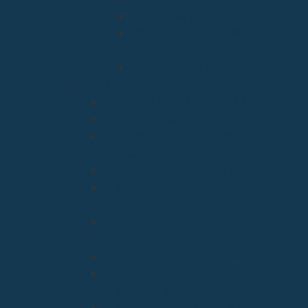
Vida Consagrada
Medios de Comunicación
Social
Causas de los Santos
Arciprestazgos
Arciprestazgo de La Bien Aparecida
Arciprestazgo de La Santa Cruz
Arciprestazgo de la Virgen de la
Barquera
Arciprestazgo de La Virgen Grande
Arciprestazgo de los Santos
Mártires
Arciprestazgo de Ntra. Sra. de la
Asunción
Arciprestazgo de San José
Arciprestazgo de San José
Arciprestazgo de Santa Juliana
Arciprestazgo de Santa María y