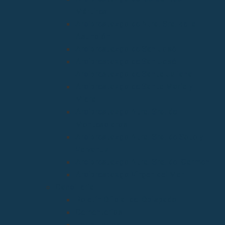
Mártires
Arciprestazgo de Ntra. Sra. de la
Asunción
Arciprestazgo de San José
Arciprestazgo de San José
Arciprestazgo de Santa Juliana
Arciprestazgo de Santa María y
Miera
Arciprestazgo Ntra. Sra. de
Montesclaros
Arciprestazgo Ntra. Sra. de Soto y
Valvanuz
Arciprestazgo Ntra. Sra. del Carmen
Arciprestazgo Virgen del Mar
Cancillería
Boletín Oficial del Obispado
Cementerios
Formularios