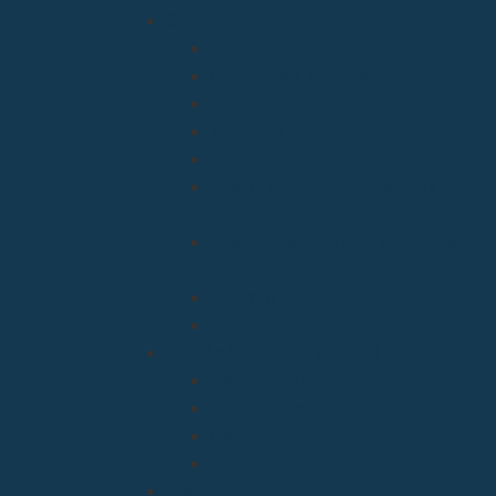
Evangelización
Apostolado Seglar
Catequesis y Catecumenado
Enseñanza
Misiones
Delegación de Familia y Vida
Pastoral Juvenil, Vocacional y
Universitaria
Relaciones Interconfesionales
y diálogo Interreligioso
Liturgia y Espiritualidad
Sínodo
Acción Caritativa y Social
Discapacidad
Migraciones
Cáritas
Pastoral social
Clero