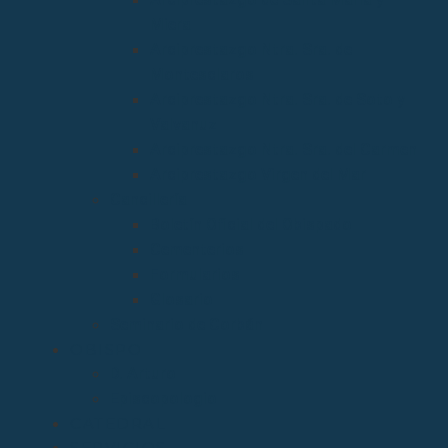
Miera
Arciprestazgo Ntra. Sra. de
Montesclaros
Arciprestazgo Ntra. Sra. de Soto y
Valvanuz
Arciprestazgo Ntra. Sra. del Carmen
Arciprestazgo Virgen del Mar
Cancillería
Boletín Oficial del Obispado
Cementerios
Formularios
Glosario
Seminario de Corbán
OBISPO
D. Arturo
Episcopologio
CATEDRAL
SERVICIOS