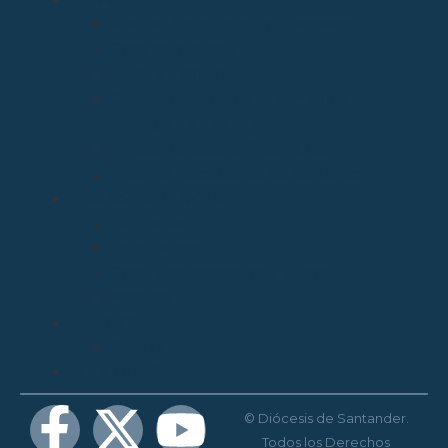
Archivo Catedralicio y Diocesano
Casa de la Iglesia
Librería Pastoral
Centro Diocesano de Formación
Teológica y Pastoral
Museo Diocesano “Regina Cœli”
Tribunal Eclesiástico de Santander
TRANSPARENCIA
Normativa
Compliance
Canal de sugerencias y quejas
Menores
MEDIOS
Agenda
MENORES
© Diócesis de Santander.
Todos los Derechos