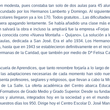
n modesta, pues constaba tan solo de dos aulas para 45 alum
 secundado por los Hermanos Lamberto y Domingo. Al siguiente
colares llegaron ya a los 170. Todos gratuitos…Las dificultades
 fuera apagando lentamente. Se había añadido una clase más 
 salvará la obra e incluso la ampliará fue la empresa «Forjas
será conocida como «Nueva Montaña – Quijano». La solución a 
s aulas, dedicada a San José. Era el año 1934. Los Herman
 hasta que en 1943 se establecieron definitivamente en el reci
ermanas de la Caridad, que también por medio de Dª Felisa C
uela de Aprendices, que tanto renombre forjaría a lo largo de
y las adaptaciones necesarias de cada momento han sido nuev
enta profesores, seglares y religiosos, que llevan a cabo la M
de La Salle. La oferta académica del Centro abarca Educac
 Formativos de Grado Medio y Grado Superior. Desde su fundació
os y alumnas, integrados hoy en la sociedad y en el mundo
estros días los 950. Dirige hoy el Centro Escolar D. José Man