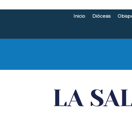
Inicio
Diócesis
Obisp
Diócesis d
LA SA