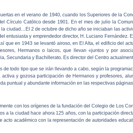
puertas en el verano de 1940, cuando los Superiores de la Con
del Círculo Católico desde 1901. En el mes de julio la Comun
 la ciudad…El 2 de octubre de dicho año se iniciaban las acti
del entusiasta y emprendedor director, H. Luciano Fernández. 
sí que en 1943 se levantó airoso, en El Alta, el edificio del a
esores, Hermanos o laicos, que llevan «juntos y por asoci
ia, Secundaria y Bachillerato. Es director del Centro actualme
tos de todo tipo que se irán llevando a cabo, según la programa
a activa y gozosa participación de Hermanos y profesores, al
da puntual y abundante información en las respectivas páginas 
mente con los orígenes de la fundación del Colegio de Los Cor
 a la ciudad hace ahora 125 años, con la participación direct
e acto académico con la representación de autoridades educativa