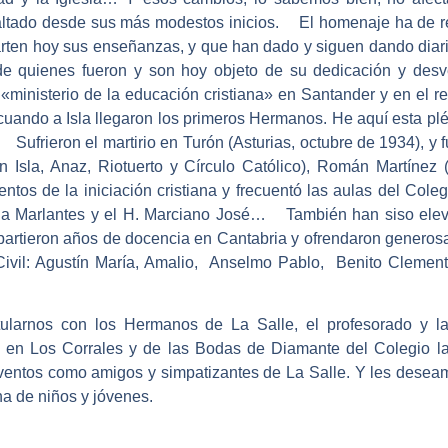
altado desde sus más modestos inicios. El homenaje ha de ren
rten hoy sus enseñanzas, y que han dado y siguen dando diar
 de quienes fueron y son hoy objeto de su dedicación y des
 «ministerio de la educación cristiana» en Santander y en el 
1, cuando a Isla llegaron los primeros Hermanos. He aquí esta
Sufrieron el martirio en Turón (Asturias, octubre de 1934), y
n Isla, Anaz, Riotuerto y Círculo Católico), Román Martínez
tos de la iniciación cristiana y frecuentó las aulas del Cole
lada Marlantes y el H. Marciano José… También han siso ele
artieron años de docencia en Cantabria y ofrendaron generosa
Civil: Agustín María, Amalio, Anselmo Pablo, Benito Clement
atularnos con los Hermanos de La Salle, el profesorado y 
en Los Corrales y de las Bodas de Diamante del Colegio la 
ventos como amigos y simpatizantes de La Salle. Y les desea
na de niños y jóvenes.