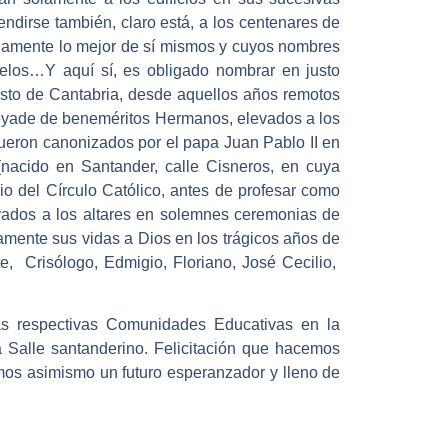
dirse también, claro está, a los centenares de
iamente lo mejor de sí mismos y cuyos nombres
velos…Y aquí sí, es obligado nombrar en justo
resto de Cantabria, desde aquellos años remotos
 pléyade de beneméritos Hermanos, elevados a los
 fueron canonizados por el papa Juan Pablo II en
 (nacido en Santander, calle Cisneros, en cuya
gio del Círculo Católico, antes de profesar como
vados a los altares en solemnes ceremonias de
mente sus vidas a Dios en los trágicos años de
e, Crisólogo, Edmigio, Floriano, José Cecilio,
las respectivas Comunidades Educativas en la
Salle santanderino. Felicitación que hacemos
mos asimismo un futuro esperanzador y lleno de