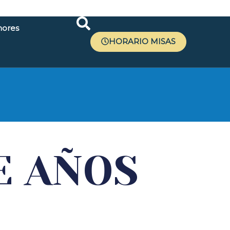
ores
HORARIO MISAS
r
E AÑOS