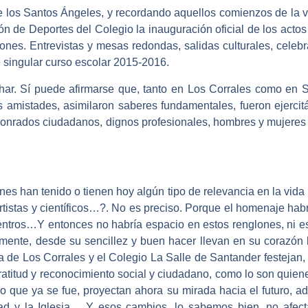
de los Santos Ángeles, y recordando aquellos comienzos de la 
ón de Deportes del Colegio la inauguración oficial de los ac
nes. Entrevistas y mesas redondas, salidas culturales, celebr
 singular curso escolar 2015-2016.
ar. Sí puede afirmarse que, tanto en Los Corrales como en Sa
s amistades, asimilaron saberes fundamentales, fueron ejerci
 honrados ciudadanos, dignos profesionales, hombres y mujer
s han tenido o tienen hoy algún tipo de relevancia en la vida p
artistas y científicos…?. No es preciso. Porque el homenaje habr
ntros…Y entonces no habría espacio en estos renglones, ni es
ente, desde su sencillez y buen hacer llevan en su corazón la
de Los Corrales y el Colegio La Salle de Santander festejan, 
atitud y reconocimiento social y ciudadano, como lo son quiene
 que ya se fue, proyectan ahora su mirada hacia el futuro, 
edad y la Iglesia… Y esos cambios, lo sabemos bien, no afect