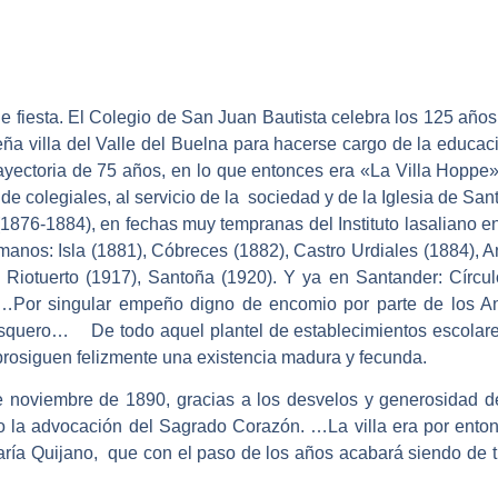
de fiesta. El Colegio de San Juan Bautista celebra los 125 añ
a villa del Valle del Buelna para hacerse cargo de la educaci
rayectoria de 75 años, en lo que entonces era «La Villa Hopp
de colegiales, al servicio de la sociedad y de la Iglesia de S
 (1876-1884), en fechas muy tempranas del Instituto lasaliano en
manos: Isla (1881), Cóbreces (1882), Castro Urdiales (1884),
 Riotuerto (1917), Santoña (1920). Y ya en Santander: Círcu
Por singular empeño digno de encomio por parte de los An
esquero… De todo aquel plantel de establecimientos escolares
, prosiguen felizmente una existencia madura y fecunda.
e noviembre de 1890, gracias a los desvelos y generosidad d
jo la advocación del Sagrado Corazón. …La villa era por ent
María Quijano, que con el paso de los años acabará siendo de t