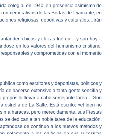
vida colegial en 1940, en presencia asimismo de
tos conmemorativos de las Bodas de Diamante, en
aciones religiosas, deportivas y culturales…irán
ntander, chicos y chicas fueron – y son hoy -,
tándose en los valores del humanismo cristiano.
es responsables y comprometidas con el momento
ública como escritores y deportistas, políticos y
ía de hacerse extensivo a tanta gente sencilla y
 propósito llevar a cabo semejante tarea… Son
 estrella de La Salle. Está escrito: «el bien no
sin alharacas, pero merecidamente, sus Fiestas
s se dedican a tan noble tarea de la educación.
adaptándose de continuo a los nuevos métodos y
an solamente a los edificios en sus sucesivas