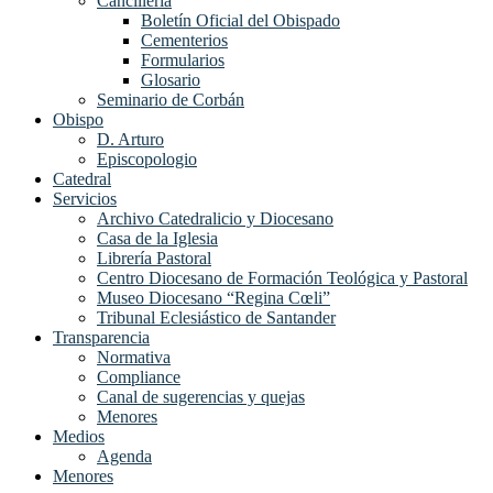
Cancillería
Boletín Oficial del Obispado
Cementerios
Formularios
Glosario
Seminario de Corbán
Obispo
D. Arturo
Episcopologio
Catedral
Servicios
Archivo Catedralicio y Diocesano
Casa de la Iglesia
Librería Pastoral
Centro Diocesano de Formación Teológica y Pastoral
Museo Diocesano “Regina Cœli”
Tribunal Eclesiástico de Santander
Transparencia
Normativa
Compliance
Canal de sugerencias y quejas
Menores
Medios
Agenda
Menores