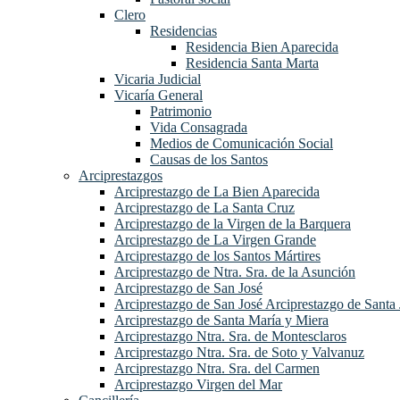
Clero
Residencias
Residencia Bien Aparecida
Residencia Santa Marta
Vicaria Judicial
Vicaría General
Patrimonio
Vida Consagrada
Medios de Comunicación Social
Causas de los Santos
Arciprestazgos
Arciprestazgo de La Bien Aparecida
Arciprestazgo de La Santa Cruz
Arciprestazgo de la Virgen de la Barquera
Arciprestazgo de La Virgen Grande
Arciprestazgo de los Santos Mártires
Arciprestazgo de Ntra. Sra. de la Asunción
Arciprestazgo de San José
Arciprestazgo de San José Arciprestazgo de Santa 
Arciprestazgo de Santa María y Miera
Arciprestazgo Ntra. Sra. de Montesclaros
Arciprestazgo Ntra. Sra. de Soto y Valvanuz
Arciprestazgo Ntra. Sra. del Carmen
Arciprestazgo Virgen del Mar