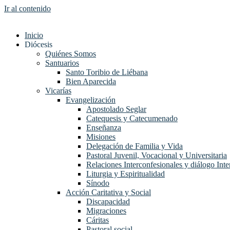
Ir al contenido
Inicio
Diócesis
Quiénes Somos
Santuarios
Santo Toribio de Liébana
Bien Aparecida
Vicarías
Evangelización
Apostolado Seglar
Catequesis y Catecumenado
Enseñanza
Misiones
Delegación de Familia y Vida
Pastoral Juvenil, Vocacional y Universitaria
Relaciones Interconfesionales y diálogo Inte
Liturgia y Espiritualidad
Sínodo
Acción Caritativa y Social
Discapacidad
Migraciones
Cáritas
Pastoral social