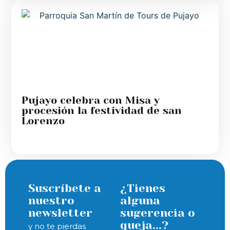
Pujayo celebra con Misa y
procesión la festividad de san
Lorenzo
Suscríbete a
¿Tienes
nuestro
alguna
newsletter
sugerencia o
queja...?
y no te pierdas