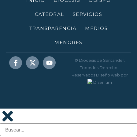
INICIO
DIÓCESIS
OBISPO
CATEDRAL
SERVICIOS
TRANSPARENCIA
MEDIOS
MENORES
© Diócesis de Santander.
Todos los Derechos
Reservados
Diseño web
por
Disenium