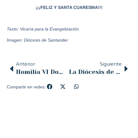
¡¡¡FELIZ Y SANTA CUARESMA!!!
Texto: Vicaría para la Evangelización
Imagen: Diócesis de Santander
Anterior
Siguiente
Homilía VI Domingo del Tiempo Ordinario, por Jesús Casanueva Vázquez, vicario episcopal para el Clero
La Diócesis de Santander hace realidad la Fundación Reina de la Montaña, que nace con el objetivo de impulsar y dar esplendor al Santuario de la Bien Aparecida y a su entorno
Compartir en redes: