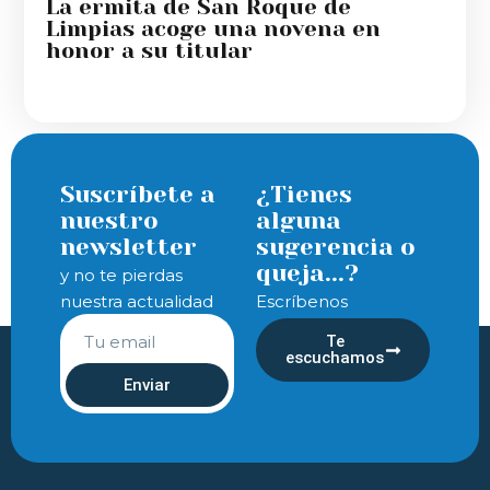
La ermita de San Roque de
Limpias acoge una novena en
honor a su titular
Suscríbete a
¿Tienes
nuestro
alguna
newsletter
sugerencia o
queja...?
y no te pierdas
nuestra actualidad
Escríbenos
Te
escuchamos
Enviar