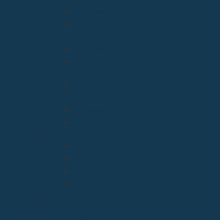
Arciprestazgo de San José
Arciprestazgo de San José
Arciprestazgo de Santa Juliana
Arciprestazgo de Santa María y Miera
Arciprestazgo Ntra. Sra. de
Montesclaros
Arciprestazgo Ntra. Sra. de Soto y
Valvanuz
Arciprestazgo Ntra. Sra. del Carmen
Arciprestazgo Virgen del Mar
Cancillería
Boletín Oficial del Obispado
Cementerios
Formularios
Glosario
Seminario de Corbán
OBISPO
D. Arturo