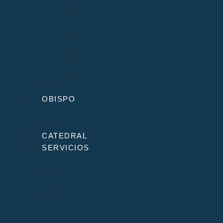
Arciprestazgo Virgen del Mar
Cancillería
Boletín Oficial del Obispado
Cementerios
Formularios
Glosario
Seminario de Corbán
OBISPO
D. Arturo
Episcopologio
CATEDRAL
SERVICIOS
Archivo Catedralicio y Diocesano
Casa de la Iglesia
Librería Pastoral
Centro Diocesano de Formación Teológica
y Pastoral
Museo Diocesano “Regina Cœli”