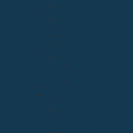
Sínodo
Acción Caritativa y Social
Discapacidad
Migraciones
Cáritas
Pastoral social
Clero
Residencias
Residencia Bien
Aparecida
Residencia Santa Marta
Vicaria Judicial
Vicaría General
Patrimonio
Vida Consagrada
Medios de Comunicación
Social
Causas de los Santos