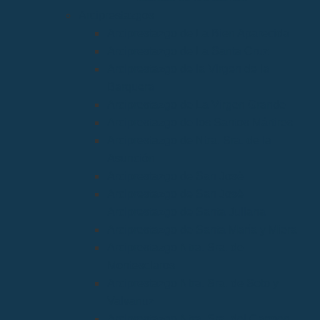
Arciprestazgos
Arciprestazgo de La Bien Aparecida
Arciprestazgo de La Santa Cruz
Arciprestazgo de la Virgen de la
Barquera
Arciprestazgo de La Virgen Grande
Arciprestazgo de los Santos Mártires
Arciprestazgo de Ntra. Sra. de la
Asunción
Arciprestazgo de San José
Arciprestazgo de San José
Arciprestazgo de Santa Juliana
Arciprestazgo de Santa María y Miera
Arciprestazgo Ntra. Sra. de
Montesclaros
Arciprestazgo Ntra. Sra. de Soto y
Valvanuz
Arciprestazgo Ntra. Sra. del Carmen