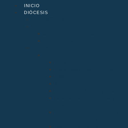
INICIO
DIÓCESIS
Quiénes Somos
Santuarios
Santo Toribio de Liébana
Bien Aparecida
Vicarías
Evangelización
Apostolado Seglar
Catequesis y Catecumenado
Enseñanza
Misiones
Delegación de Familia y Vida
Pastoral Juvenil, Vocacional y
Universitaria
Relaciones Interconfesionales y
diálogo Interreligioso
Liturgia y Espiritualidad