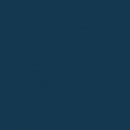
Episcopologio
CATEDRAL
SERVICIOS
Archivo Catedralicio y Diocesano
Casa de la Iglesia
Librería Pastoral
Centro Diocesano de Formación Teológica
y Pastoral
Museo Diocesano “Regina Cœli”
Tribunal Eclesiástico de Santander
TRANSPARENCIA
Normativa
Compliance
Canal de sugerencias y quejas
Menores
MEDIOS
Agenda
MENORES