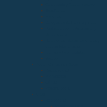
Catequesis y Catecumenado
Enseñanza
Misiones
Delegación de Familia y Vida
Pastoral Juvenil, Vocacional y
Universitaria
Relaciones Interconfesionales y
diálogo Interreligioso
Liturgia y Espiritualidad
Sínodo
Acción Caritativa y Social
Discapacidad
Migraciones
Cáritas
Pastoral social
Clero
Residencias
Residencia Bien