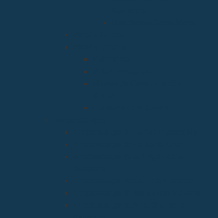
Aparecida
Residencia Santa Marta
Vicaria Judicial
Vicaría General
Patrimonio
Vida Consagrada
Medios de Comunicación
Social
Causas de los Santos
Arciprestazgos
Arciprestazgo de La Bien Aparecida
Arciprestazgo de La Santa Cruz
Arciprestazgo de la Virgen de la
Barquera
Arciprestazgo de La Virgen Grande
Arciprestazgo de los Santos Mártires
Arciprestazgo de Ntra. Sra. de la
Asunción