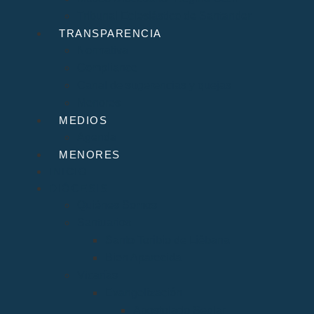
Tribunal Eclesiástico de Santander
TRANSPARENCIA
Normativa
Compliance
Canal de sugerencias y quejas
Menores
MEDIOS
Agenda
MENORES
INICIO
DIÓCESIS
Quiénes Somos
Santuarios
Santo Toribio de Liébana
Bien Aparecida
Vicarías
Evangelización
Apostolado Seglar