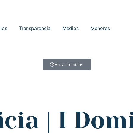
cios
Transparencia
Medios
Menores
Horario misas
icia | I Do