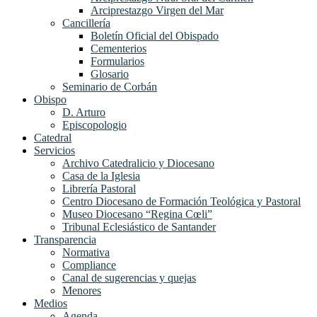
Arciprestazgo Virgen del Mar
Cancillería
Boletín Oficial del Obispado
Cementerios
Formularios
Glosario
Seminario de Corbán
Obispo
D. Arturo
Episcopologio
Catedral
Servicios
Archivo Catedralicio y Diocesano
Casa de la Iglesia
Librería Pastoral
Centro Diocesano de Formación Teológica y Pastoral
Museo Diocesano “Regina Cœli”
Tribunal Eclesiástico de Santander
Transparencia
Normativa
Compliance
Canal de sugerencias y quejas
Menores
Medios
Agenda