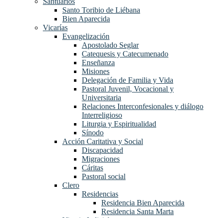
Santuarios
Santo Toribio de Liébana
Bien Aparecida
Vicarías
Evangelización
Apostolado Seglar
Catequesis y Catecumenado
Enseñanza
Misiones
Delegación de Familia y Vida
Pastoral Juvenil, Vocacional y
Universitaria
Relaciones Interconfesionales y diálogo
Interreligioso
Liturgia y Espiritualidad
Sínodo
Acción Caritativa y Social
Discapacidad
Migraciones
Cáritas
Pastoral social
Clero
Residencias
Residencia Bien Aparecida
Residencia Santa Marta