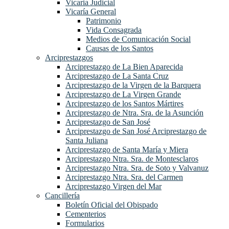
Vicaria Judicial
Vicaría General
Patrimonio
Vida Consagrada
Medios de Comunicación Social
Causas de los Santos
Arciprestazgos
Arciprestazgo de La Bien Aparecida
Arciprestazgo de La Santa Cruz
Arciprestazgo de la Virgen de la Barquera
Arciprestazgo de La Virgen Grande
Arciprestazgo de los Santos Mártires
Arciprestazgo de Ntra. Sra. de la Asunción
Arciprestazgo de San José
Arciprestazgo de San José Arciprestazgo de
Santa Juliana
Arciprestazgo de Santa María y Miera
Arciprestazgo Ntra. Sra. de Montesclaros
Arciprestazgo Ntra. Sra. de Soto y Valvanuz
Arciprestazgo Ntra. Sra. del Carmen
Arciprestazgo Virgen del Mar
Cancillería
Boletín Oficial del Obispado
Cementerios
Formularios