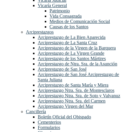
Vicaria Judicial
Vicaría General
Patrimonio
Vida Consagrada
Medios de Comunicación Social
Causas de los Santos
Arciprestazgos
Arciprestazgo de La Bien Aparecida
Arciprestazgo de La Santa Cruz
Arciprestazgo de la Virgen de la Barquera
Arciprestazgo de La Virgen Grande
Arciprestazgo de los Santos Mártires
Arciprestazgo de Ntra. Sra. de la Asunción
Arciprestazgo de San José
Arciprestazgo de San José Arciprestazgo de
Santa Juliana
Arciprestazgo de Santa María y Miera
Arciprestazgo Ntra. Sra. de Montesclaros
Arciprestazgo Ntra. Sra. de Soto y Valvanuz
Arciprestazgo Ntra. Sra. del Carmen
Arciprestazgo Virgen del Mar
Cancillería
Boletín Oficial del Obispado
Cementerios
Formularios