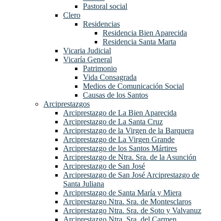
Pastoral social
Clero
Residencias
Residencia Bien Aparecida
Residencia Santa Marta
Vicaria Judicial
Vicaría General
Patrimonio
Vida Consagrada
Medios de Comunicación Social
Causas de los Santos
Arciprestazgos
Arciprestazgo de La Bien Aparecida
Arciprestazgo de La Santa Cruz
Arciprestazgo de la Virgen de la Barquera
Arciprestazgo de La Virgen Grande
Arciprestazgo de los Santos Mártires
Arciprestazgo de Ntra. Sra. de la Asunción
Arciprestazgo de San José
Arciprestazgo de San José Arciprestazgo de
Santa Juliana
Arciprestazgo de Santa María y Miera
Arciprestazgo Ntra. Sra. de Montesclaros
Arciprestazgo Ntra. Sra. de Soto y Valvanuz
Arciprestazgo Ntra. Sra. del Carmen