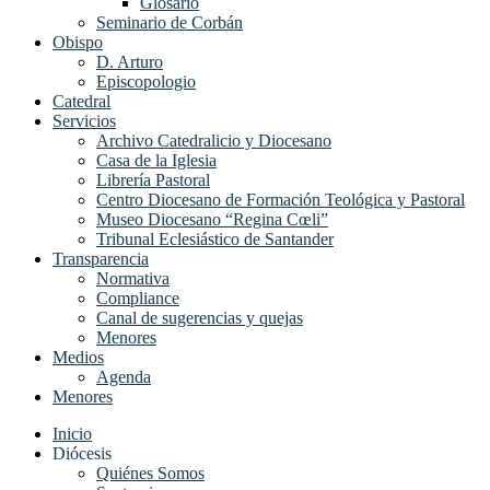
Glosario
Seminario de Corbán
Obispo
D. Arturo
Episcopologio
Catedral
Servicios
Archivo Catedralicio y Diocesano
Casa de la Iglesia
Librería Pastoral
Centro Diocesano de Formación Teológica y Pastoral
Museo Diocesano “Regina Cœli”
Tribunal Eclesiástico de Santander
Transparencia
Normativa
Compliance
Canal de sugerencias y quejas
Menores
Medios
Agenda
Menores
Inicio
Diócesis
Quiénes Somos