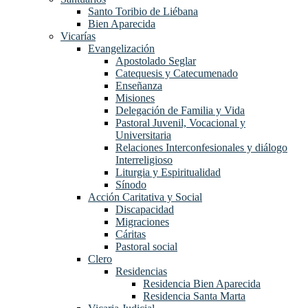
Santo Toribio de Liébana
Bien Aparecida
Vicarías
Evangelización
Apostolado Seglar
Catequesis y Catecumenado
Enseñanza
Misiones
Delegación de Familia y Vida
Pastoral Juvenil, Vocacional y
Universitaria
Relaciones Interconfesionales y diálogo
Interreligioso
Liturgia y Espiritualidad
Sínodo
Acción Caritativa y Social
Discapacidad
Migraciones
Cáritas
Pastoral social
Clero
Residencias
Residencia Bien Aparecida
Residencia Santa Marta