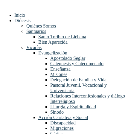
Ir
al
Inicio
contenido
Diócesis
Quiénes Somos
Santuarios
Santo Toribio de Liébana
Bien Aparecida
Vicarías
Evangelización
Apostolado Seglar
Catequesis y Catecumenado
Enseñanza
Misiones
Delegación de Familia y Vida
Pastoral Juvenil, Vocacional y
Universitaria
Relaciones Interconfesionales y diálogo
Interreligioso
Liturgia y Espiritualidad
Sínodo
Acción Caritativa y Social
Discapacidad
Migraciones
Cáritas