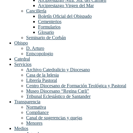
Arciprestazgo Ntra. Sra. del Carmen
Arciprestazgo Virgen del Mar
Cancillería
Boletín Oficial del Obispado
Cementerios
Formularios
Glosario
Seminario de Corbán
Obispo
D. Arturo
Episcopologio
Catedral
Servicios
Archivo Catedralicio y Diocesano
Casa de la Iglesia
Librería Pastoral
Centro Diocesano de Formación Teológica y Pastoral
Museo Diocesano “Regina Cœli”
Tribunal Eclesiástico de Santander
Transparencia
Normativa
Compliance
Canal de sugerencias y quejas
Menores
Medios