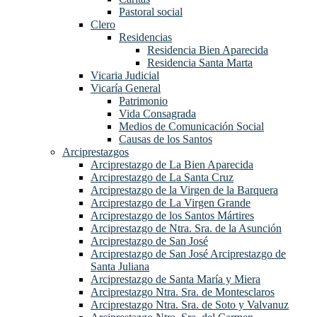
Pastoral social
Clero
Residencias
Residencia Bien Aparecida
Residencia Santa Marta
Vicaria Judicial
Vicaría General
Patrimonio
Vida Consagrada
Medios de Comunicación Social
Causas de los Santos
Arciprestazgos
Arciprestazgo de La Bien Aparecida
Arciprestazgo de La Santa Cruz
Arciprestazgo de la Virgen de la Barquera
Arciprestazgo de La Virgen Grande
Arciprestazgo de los Santos Mártires
Arciprestazgo de Ntra. Sra. de la Asunción
Arciprestazgo de San José
Arciprestazgo de San José Arciprestazgo de
Santa Juliana
Arciprestazgo de Santa María y Miera
Arciprestazgo Ntra. Sra. de Montesclaros
Arciprestazgo Ntra. Sra. de Soto y Valvanuz