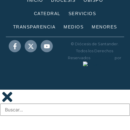
INICIO
DIÓCESIS
OBISPO
CATEDRAL
SERVICIOS
TRANSPARENCIA
MEDIOS
MENORES
© Diócesis de Santander.
Todos los Derechos
Reservados
Diseño web
por
Disenium