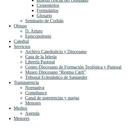
Boletín Oficial del Obispado
Cementerios
Formularios
Glosario
Seminario de Corbán
Obispo
D. Arturo
Episcopologio
Catedral
Servicios
Archivo Catedralicio y Diocesano
Casa de la Iglesia
Librería Pastoral
Centro Diocesano de Formación Teológica y Pastoral
Museo Diocesano “Regina Cœli”
Tribunal Eclesiástico de Santander
Transparencia
Normativa
Compliance
Canal de sugerencias y quejas
Menores
Medios
Agenda
Menores