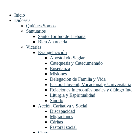
Ir
al
Inicio
contenido
Diócesis
Quiénes Somos
Santuarios
Santo Toribio de Liébana
Bien Aparecida
Vicarías
Evangelización
Apostolado Seglar
Catequesis y Catecumenado
Enseñanza
Misiones
Delegación de Familia y Vida
Pastoral Juvenil, Vocacional y Universitaria
Relaciones Interconfesionales y diálogo Inte
Liturgia y Espiritualidad
Sínodo
Acción Caritativa y Social
Discapacidad
Migraciones
Cáritas
Pastoral social
Clero