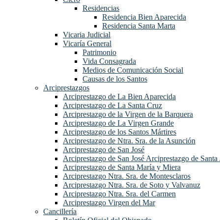
Residencias
Residencia Bien Aparecida
Residencia Santa Marta
Vicaria Judicial
Vicaría General
Patrimonio
Vida Consagrada
Medios de Comunicación Social
Causas de los Santos
Arciprestazgos
Arciprestazgo de La Bien Aparecida
Arciprestazgo de La Santa Cruz
Arciprestazgo de la Virgen de la Barquera
Arciprestazgo de La Virgen Grande
Arciprestazgo de los Santos Mártires
Arciprestazgo de Ntra. Sra. de la Asunción
Arciprestazgo de San José
Arciprestazgo de San José Arciprestazgo de Santa 
Arciprestazgo de Santa María y Miera
Arciprestazgo Ntra. Sra. de Montesclaros
Arciprestazgo Ntra. Sra. de Soto y Valvanuz
Arciprestazgo Ntra. Sra. del Carmen
Arciprestazgo Virgen del Mar
Cancillería