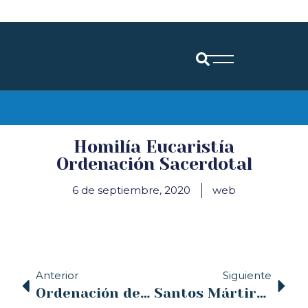
Diócesis de Santander
Homilía Eucaristía
Ordenación Sacerdotal
6 de septiembre, 2020
web
Anterior
Siguiente
Ordenación de dos sacerdotes en la catedral de Santander, este domingo a las 17:00 horas
Santos Mártires Emeterio y Celedonio en plena pandemia del Covid19