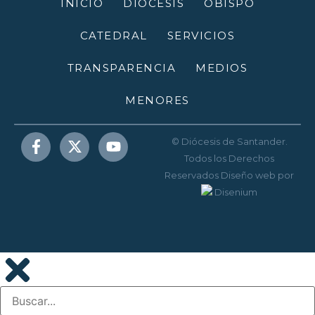
INICIO
DIÓCESIS
OBISPO
CATEDRAL
SERVICIOS
TRANSPARENCIA
MEDIOS
MENORES
© Diócesis de Santander.
Todos los Derechos
Reservados
Diseño web
por
Disenium