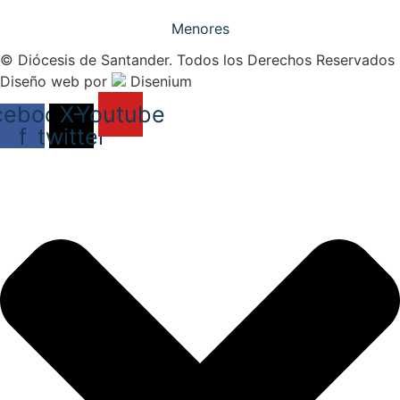
Menores
© Diócesis de Santander. Todos los Derechos Reservados
Diseño web
por
Disenium
cebook-
X-
Youtube
f
twitter