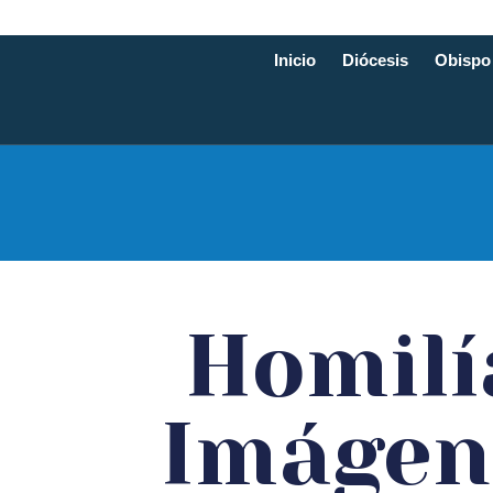
Inicio
Diócesis
Obispo
Diócesis d
Homilí
Imágen