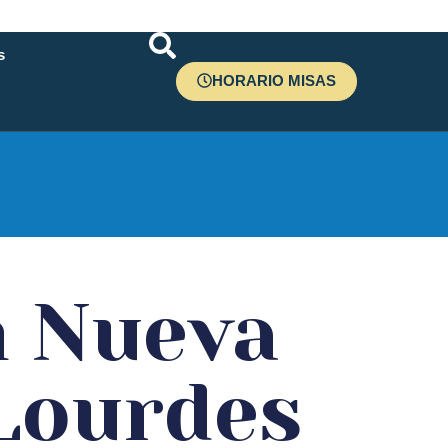
s
HORARIO MISAS
r
n Nueva
Lourdes