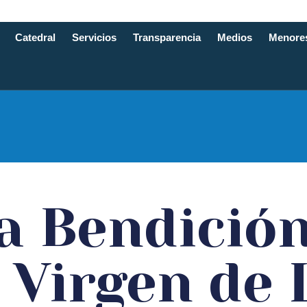
Catedral
Servicios
Transparencia
Medios
Menore
e Santande
a Bendició
 Virgen de 