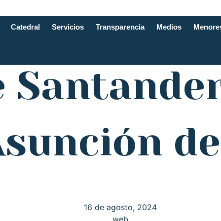
Catedral
Servicios
Transparencia
Medios
Menore
e Santande
Asunción de
16 de agosto, 2024
web