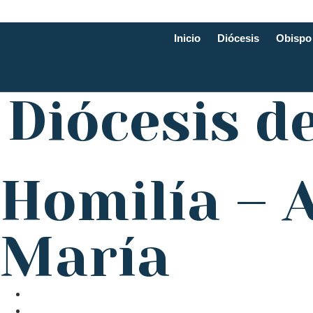
Inicio
Diócesis
Obispo
Diócesis d
Homilía – 
María