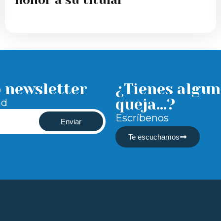
honor a su titular
o newsletter
¿Tienes algun
queja...?
ad
Escríbenos
Enviar
Te escuchamos