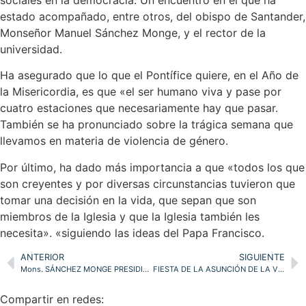
sociales en la democracia. Un encuentro en el que ha
estado acompañado, entre otros, del obispo de Santander,
Monseñor Manuel Sánchez Monge, y el rector de la
universidad.
Ha asegurado que lo que el Pontífice quiere, en el Año de
la Misericordia, es que «el ser humano viva y pase por
cuatro estaciones que necesariamente hay que pasar.
También se ha pronunciado sobre la trágica semana que
llevamos en materia de violencia de género.
Por último, ha dado más importancia a que «todos los que
son creyentes y por diversas circunstancias tuvieron que
tomar una decisión en la vida, que sepan que son
miembros de la Iglesia y que la Iglesia también les
necesita». «siguiendo las ideas del Papa Francisco.
ANTERIOR
SIGUIENTE
Mons. SÁNCHEZ MONGE PRESIDIRÁ, ESTE SÁBADO 15, LA MISA DE LA SOLEMNIDAD DE LA ASUNCIÓN, VIRGEN TITULAR DE LA CATEDRAL DE SANTANDER, DESDE 1754
FIESTA DE LA ASUNCIÓN DE LA VIRGEN MARÍA A LOS CIELOS
Compartir en redes: