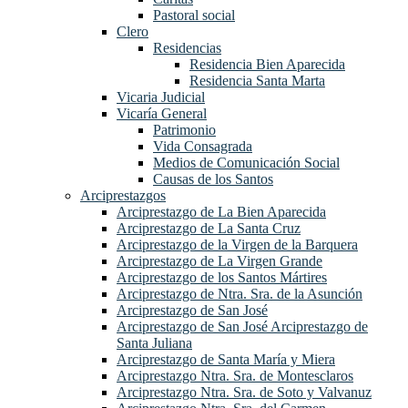
Pastoral social
Clero
Residencias
Residencia Bien Aparecida
Residencia Santa Marta
Vicaria Judicial
Vicaría General
Patrimonio
Vida Consagrada
Medios de Comunicación Social
Causas de los Santos
Arciprestazgos
Arciprestazgo de La Bien Aparecida
Arciprestazgo de La Santa Cruz
Arciprestazgo de la Virgen de la Barquera
Arciprestazgo de La Virgen Grande
Arciprestazgo de los Santos Mártires
Arciprestazgo de Ntra. Sra. de la Asunción
Arciprestazgo de San José
Arciprestazgo de San José Arciprestazgo de
Santa Juliana
Arciprestazgo de Santa María y Miera
Arciprestazgo Ntra. Sra. de Montesclaros
Arciprestazgo Ntra. Sra. de Soto y Valvanuz