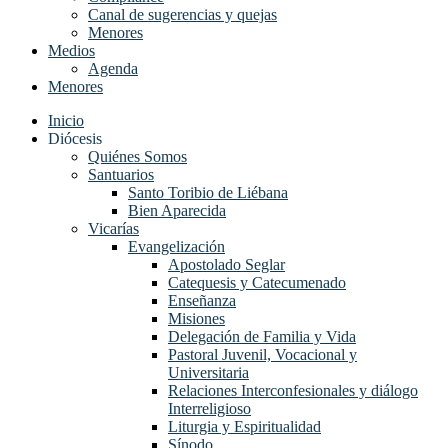
Canal de sugerencias y quejas
Menores
Medios
Agenda
Menores
Inicio
Diócesis
Quiénes Somos
Santuarios
Santo Toribio de Liébana
Bien Aparecida
Vicarías
Evangelización
Apostolado Seglar
Catequesis y Catecumenado
Enseñanza
Misiones
Delegación de Familia y Vida
Pastoral Juvenil, Vocacional y
Universitaria
Relaciones Interconfesionales y diálogo
Interreligioso
Liturgia y Espiritualidad
Sínodo