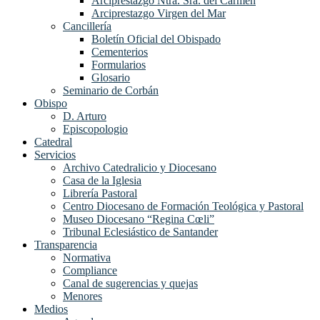
Arciprestazgo Ntra. Sra. del Carmen
Arciprestazgo Virgen del Mar
Cancillería
Boletín Oficial del Obispado
Cementerios
Formularios
Glosario
Seminario de Corbán
Obispo
D. Arturo
Episcopologio
Catedral
Servicios
Archivo Catedralicio y Diocesano
Casa de la Iglesia
Librería Pastoral
Centro Diocesano de Formación Teológica y Pastoral
Museo Diocesano “Regina Cœli”
Tribunal Eclesiástico de Santander
Transparencia
Normativa
Compliance
Canal de sugerencias y quejas
Menores
Medios