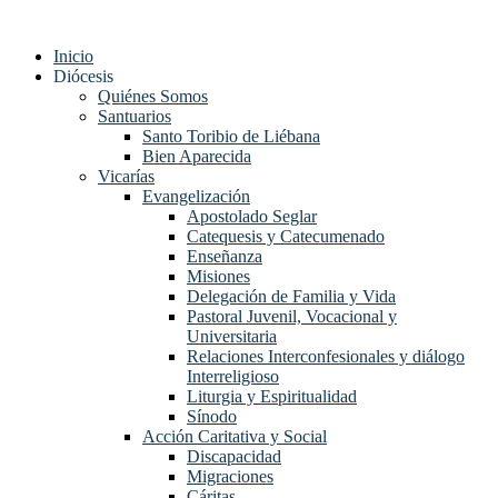
Ir
al
Inicio
contenido
Diócesis
Quiénes Somos
Santuarios
Santo Toribio de Liébana
Bien Aparecida
Vicarías
Evangelización
Apostolado Seglar
Catequesis y Catecumenado
Enseñanza
Misiones
Delegación de Familia y Vida
Pastoral Juvenil, Vocacional y
Universitaria
Relaciones Interconfesionales y diálogo
Interreligioso
Liturgia y Espiritualidad
Sínodo
Acción Caritativa y Social
Discapacidad
Migraciones
Cáritas