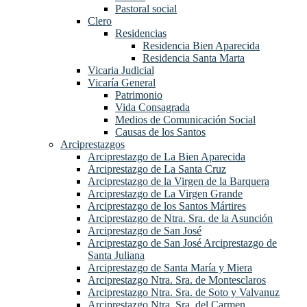
Pastoral social
Clero
Residencias
Residencia Bien Aparecida
Residencia Santa Marta
Vicaria Judicial
Vicaría General
Patrimonio
Vida Consagrada
Medios de Comunicación Social
Causas de los Santos
Arciprestazgos
Arciprestazgo de La Bien Aparecida
Arciprestazgo de La Santa Cruz
Arciprestazgo de la Virgen de la Barquera
Arciprestazgo de La Virgen Grande
Arciprestazgo de los Santos Mártires
Arciprestazgo de Ntra. Sra. de la Asunción
Arciprestazgo de San José
Arciprestazgo de San José Arciprestazgo de
Santa Juliana
Arciprestazgo de Santa María y Miera
Arciprestazgo Ntra. Sra. de Montesclaros
Arciprestazgo Ntra. Sra. de Soto y Valvanuz
Arciprestazgo Ntra. Sra. del Carmen