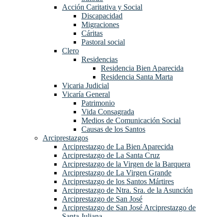
Acción Caritativa y Social
Discapacidad
Migraciones
Cáritas
Pastoral social
Clero
Residencias
Residencia Bien Aparecida
Residencia Santa Marta
Vicaria Judicial
Vicaría General
Patrimonio
Vida Consagrada
Medios de Comunicación Social
Causas de los Santos
Arciprestazgos
Arciprestazgo de La Bien Aparecida
Arciprestazgo de La Santa Cruz
Arciprestazgo de la Virgen de la Barquera
Arciprestazgo de La Virgen Grande
Arciprestazgo de los Santos Mártires
Arciprestazgo de Ntra. Sra. de la Asunción
Arciprestazgo de San José
Arciprestazgo de San José Arciprestazgo de
Santa Juliana