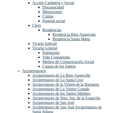
Acción Caritativa y Social
Discapacidad
Migraciones
Cáritas
Pastoral social
Clero
Residencias
Residencia Bien Aparecida
Residencia Santa Marta
Vicaria Judicial
Vicaría General
Patrimonio
Vida Consagrada
Medios de Comunicación Social
Causas de los Santos
Arciprestazgos
Arciprestazgo de La Bien Aparecida
Arciprestazgo de La Santa Cruz
Arciprestazgo de la Virgen de la Barquera
Arciprestazgo de La Virgen Grande
Arciprestazgo de los Santos Mártires
Arciprestazgo de Ntra. Sra. de la Asunción
Arciprestazgo de San José
Arciprestazgo de San José Arciprestazgo de
Santa Juliana