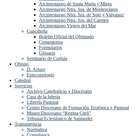
Arciprestazgo de Santa María y Miera
Arciprestazgo Ntra. Sra. de Montesclaros
Arciprestazgo Ntra. Sra. de Soto y Valvanuz
Arciprestazgo Ntra. Sra. del Carmen
Arciprestazgo Virgen del Mar
Cancillería
Boletín Oficial del Obispado
Cementerios
Formularios
Glosario
Seminario de Corbán
Obispo
D. Arturo
Episcopologio
Catedral
Servicios
Archivo Catedralicio y Diocesano
Casa de la Iglesia
Librería Pastoral
Centro Diocesano de Formación Teológica y Pastoral
Museo Diocesano “Regina Cœli”
Tribunal Eclesiástico de Santander
Transparencia
Normativa
Compliance