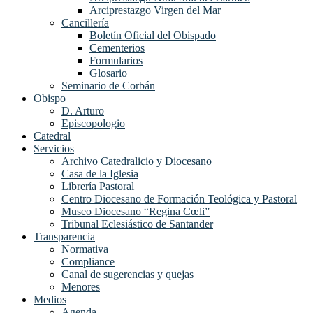
Arciprestazgo Virgen del Mar
Cancillería
Boletín Oficial del Obispado
Cementerios
Formularios
Glosario
Seminario de Corbán
Obispo
D. Arturo
Episcopologio
Catedral
Servicios
Archivo Catedralicio y Diocesano
Casa de la Iglesia
Librería Pastoral
Centro Diocesano de Formación Teológica y Pastoral
Museo Diocesano “Regina Cœli”
Tribunal Eclesiástico de Santander
Transparencia
Normativa
Compliance
Canal de sugerencias y quejas
Menores
Medios
Agenda