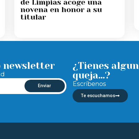
de Limpias acoge una
novena en honor a su
titular
o newsletter
¿Tienes algun
queja...?
ad
Escríbenos
Enviar
Te escuchamos