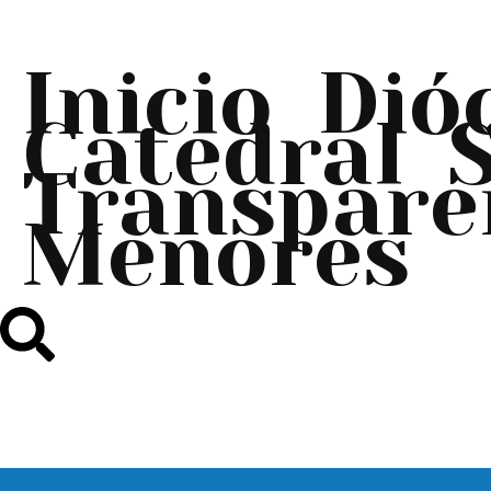
Inicio
Dió
Catedral
Transpare
Menores