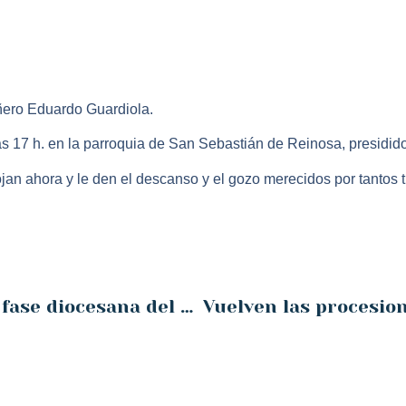
ñero Eduardo Guardiola.
as 17 h. en la parroquia de San Sebastián de Reinosa, presidid
an ahora y le den el descanso y el gozo merecidos por tantos t
¿Y ahora que? Clausura de la fase diocesana del Sínodo