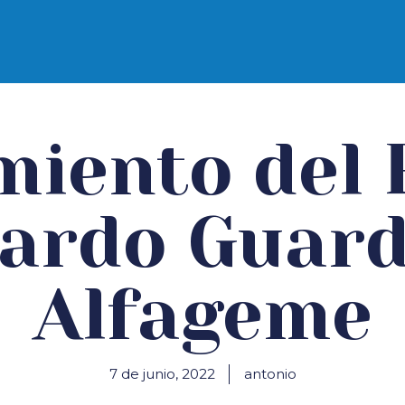
e Santander
miento del 
ardo Guard
Alfageme
7 de junio, 2022
antonio