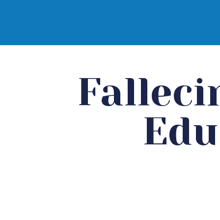
Diócesis d
Falleci
Edu