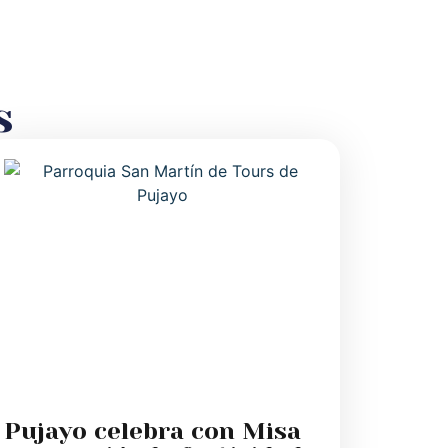
s
Pujayo celebra con Misa