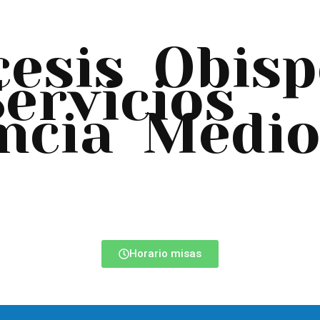
cesis
Obisp
Servicios
ncia
Medio
Horario misas