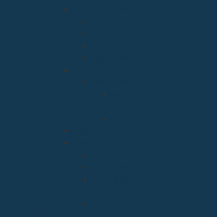
Acción Caritativa y Social
Discapacidad
Migraciones
Cáritas
Pastoral social
Clero
Residencias
Residencia Bien
Aparecida
Residencia Santa Marta
Vicaria Judicial
Vicaría General
Patrimonio
Vida Consagrada
Medios de Comunicación
Social
Causas de los Santos
Arciprestazgos