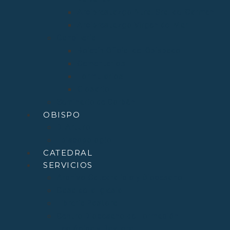
Arciprestazgo Ntra. Sra. del Carmen
Arciprestazgo Virgen del Mar
Cancillería
Boletín Oficial del Obispado
Cementerios
Formularios
Glosario
Seminario de Corbán
OBISPO
D. Arturo
Episcopologio
CATEDRAL
SERVICIOS
Archivo Catedralicio y Diocesano
Casa de la Iglesia
Librería Pastoral
Centro Diocesano de Formación
Teológica y Pastoral