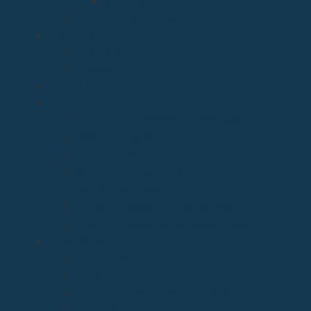
Glosario
Seminario de Corbán
OBISPO
D. Arturo
Episcopologio
CATEDRAL
SERVICIOS
Archivo Catedralicio y Diocesano
Casa de la Iglesia
Librería Pastoral
Centro Diocesano de Formación
Teológica y Pastoral
Museo Diocesano “Regina Cœli”
Tribunal Eclesiástico de Santander
TRANSPARENCIA
Normativa
Compliance
Canal de sugerencias y quejas
Menores