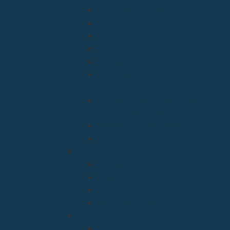
Apostolado Seglar
Catequesis y Catecumenado
Enseñanza
Misiones
Delegación de Familia y Vida
Pastoral Juvenil, Vocacional y
Universitaria
Relaciones Interconfesionales
y diálogo Interreligioso
Liturgia y Espiritualidad
Sínodo
Acción Caritativa y Social
Discapacidad
Migraciones
Cáritas
Pastoral social
Clero
Residencias