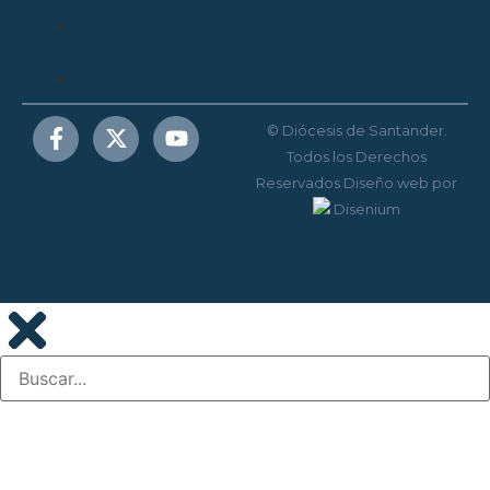
MEDIOS
Agenda
MENORES
© Diócesis de Santander.
Todos los Derechos
Reservados
Diseño web
por
Disenium