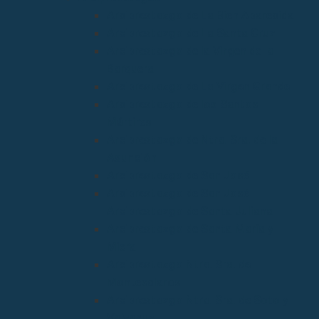
Arciprestazgo de La Bien Aparecida
Arciprestazgo de La Santa Cruz
Arciprestazgo de la Virgen de la
Barquera
Arciprestazgo de La Virgen Grande
Arciprestazgo de los Santos
Mártires
Arciprestazgo de Ntra. Sra. de la
Asunción
Arciprestazgo de San José
Arciprestazgo de San José
Arciprestazgo de Santa Juliana
Arciprestazgo de Santa María y
Miera
Arciprestazgo Ntra. Sra. de
Montesclaros
Arciprestazgo Ntra. Sra. de Soto y
Valvanuz