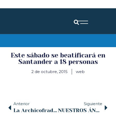
Diócesis de Santander
Este sábado se beatificará en
Santander a 18 personas
2 de octubre, 2015
web
Anterior
Siguiente
La Archicofradía de la Pasión organiza el sábado una gala benéfica de magia a favor de Cáritas
NUESTROS ÁNGELES CUSTODIOS