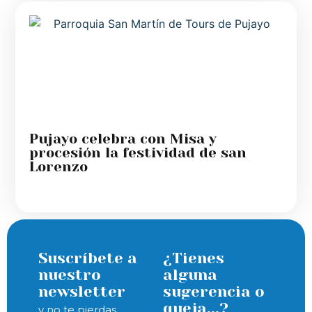
Pujayo celebra con Misa y
procesión la festividad de san
Lorenzo
Suscríbete a
¿Tienes
nuestro
alguna
newsletter
sugerencia o
queja...?
y no te pierdas