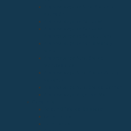
Arciprestazgo de Ntra. Sra. de la
Asunción
Arciprestazgo de San José
Arciprestazgo de San José
Arciprestazgo de Santa Juliana
Arciprestazgo de Santa María y
Miera
Arciprestazgo Ntra. Sra. de
Montesclaros
Arciprestazgo Ntra. Sra. de Soto y
Valvanuz
Arciprestazgo Ntra. Sra. del Carmen
Arciprestazgo Virgen del Mar
Cancillería
Boletín Oficial del Obispado
Cementerios
Formularios