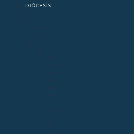
DIÓCESIS
Quiénes Somos
Santuarios
Santo Toribio de Liébana
Bien Aparecida
Vicarías
Evangelización
Apostolado Seglar
Catequesis y Catecumenado
Enseñanza
Misiones
Delegación de Familia y Vida
Pastoral Juvenil, Vocacional y
Universitaria
Relaciones Interconfesionales
y diálogo Interreligioso
Liturgia y Espiritualidad
Sínodo