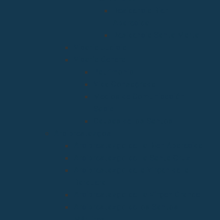
Residencia Bien
Aparecida
Residencia Santa Marta
Vicaria Judicial
Vicaría General
Patrimonio
Vida Consagrada
Medios de Comunicación
Social
Causas de los Santos
Arciprestazgos
Arciprestazgo de La Bien Aparecida
Arciprestazgo de La Santa Cruz
Arciprestazgo de la Virgen de la
Barquera
Arciprestazgo de La Virgen Grande
Arciprestazgo de los Santos
Mártires