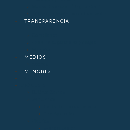
Museo Diocesano “Regina Cœli”
Tribunal Eclesiástico de Santander
TRANSPARENCIA
Normativa
Compliance
Canal de sugerencias y quejas
Menores
MEDIOS
Agenda
MENORES
INICIO
DIÓCESIS
Quiénes Somos
Santuarios
Santo Toribio de Liébana
Bien Aparecida
Vicarías
Evangelización