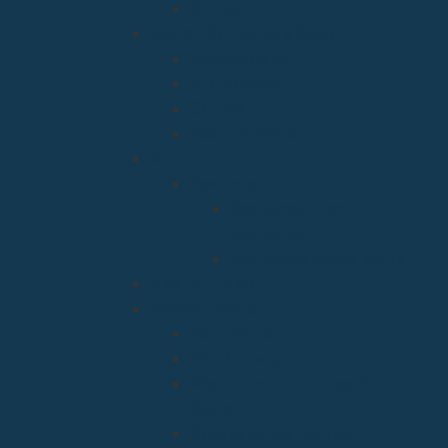
Sínodo
Acción Caritativa y Social
Discapacidad
Migraciones
Cáritas
Pastoral social
Clero
Residencias
Residencia Bien
Aparecida
Residencia Santa Marta
Vicaria Judicial
Vicaría General
Patrimonio
Vida Consagrada
Medios de Comunicación
Social
Causas de los Santos