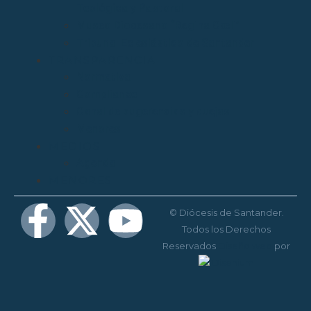
Teológica y Pastoral
Museo Diocesano “Regina Cœli”
Tribunal Eclesiástico de Santander
TRANSPARENCIA
Normativa
Compliance
Canal de sugerencias y quejas
Menores
MEDIOS
Agenda
MENORES
© Diócesis de Santander.
Todos los Derechos
Reservados
Diseño web
por
Disenium