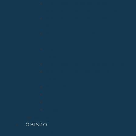
Arciprestazgo de San José
Arciprestazgo de Santa Juliana
Arciprestazgo de Santa María y
Miera
Arciprestazgo Ntra. Sra. de
Montesclaros
Arciprestazgo Ntra. Sra. de Soto y
Valvanuz
Arciprestazgo Ntra. Sra. del Carmen
Arciprestazgo Virgen del Mar
Cancillería
Boletín Oficial del Obispado
Cementerios
Formularios
Glosario
Seminario de Corbán
OBISPO
D. Arturo