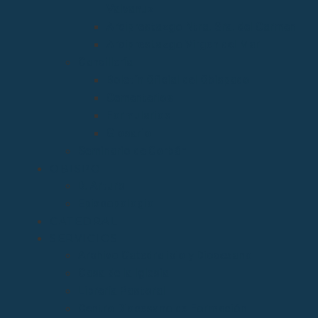
Valvanuz
Arciprestazgo Ntra. Sra. del Carmen
Arciprestazgo Virgen del Mar
Cancillería
Boletín Oficial del Obispado
Cementerios
Formularios
Glosario
Seminario de Corbán
OBISPO
D. Arturo
Episcopologio
CATEDRAL
SERVICIOS
Archivo Catedralicio y Diocesano
Casa de la Iglesia
Librería Pastoral
Centro Diocesano de Formación