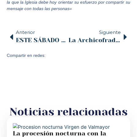
la que la Iglesia debe hoy orientar su esfuerzo por compartir su
mensaje con todas las personas»
Anterior
Siguiente
ESTE SÁBADO 3, EN LA CATEDRAL DE SANTANDER, LA BEATIFICACIÓN DE 18 MÁRTIRES CISTERCIENSES VICTIMAS POR SU FE EN LA CONTIENDA CIVIL ESPAÑOLA
La Archicofradía de la Pasión organiza el sábado una gala benéfica de magia a favor de Cáritas
Compartir en redes:
Noticias relacionadas
La procesión nocturna con la