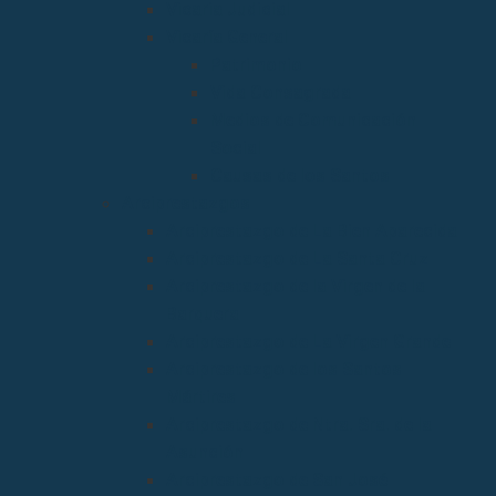
Vicaria Judicial
Vicaría General
Patrimonio
Vida Consagrada
Medios de Comunicación
Social
Causas de los Santos
Arciprestazgos
Arciprestazgo de La Bien Aparecida
Arciprestazgo de La Santa Cruz
Arciprestazgo de la Virgen de la
Barquera
Arciprestazgo de La Virgen Grande
Arciprestazgo de los Santos
Mártires
Arciprestazgo de Ntra. Sra. de la
Asunción
Arciprestazgo de San José