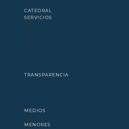
Episcopologio
CATEDRAL
SERVICIOS
Archivo Catedralicio y Diocesano
Casa de la Iglesia
Librería Pastoral
Centro Diocesano de Formación
Teológica y Pastoral
Museo Diocesano “Regina Cœli”
Tribunal Eclesiástico de Santander
TRANSPARENCIA
Normativa
Compliance
Canal de sugerencias y quejas
Menores
MEDIOS
Agenda
MENORES