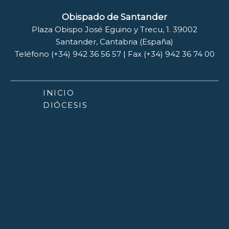
Obispado de Santander
Plaza Obispo José Eguino y Trecu, 1. 39002
Santander, Cantabria (España)
Teléfono (+34) 942 36 56 57 | Fax (+34) 942 36 74 00
INICIO
DIÓCESIS
Quiénes Somos
Santuarios
Santo Toribio de Liébana
Bien Aparecida
Vicarías
Evangelización
Apostolado Seglar
Catequesis y Catecumenado
Enseñanza