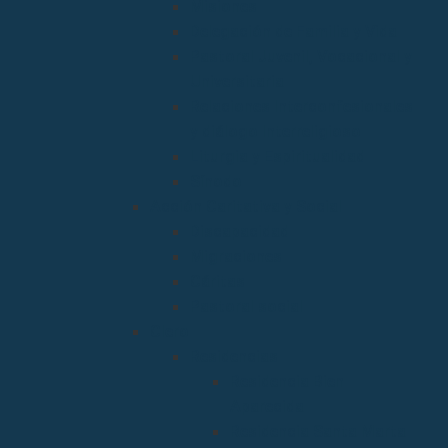
Misiones
Delegación de Familia y Vida
Pastoral Juvenil, Vocacional y
Universitaria
Relaciones Interconfesionales
y diálogo Interreligioso
Liturgia y Espiritualidad
Sínodo
Acción Caritativa y Social
Discapacidad
Migraciones
Cáritas
Pastoral social
Clero
Residencias
Residencia Bien
Aparecida
Residencia Santa Marta