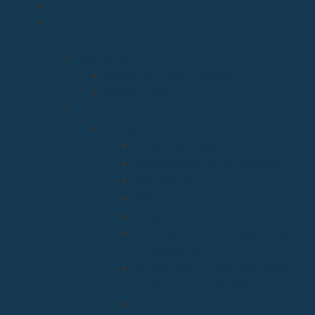
INICIO
DIÓCESIS
Quiénes Somos
Santuarios
Santo Toribio de Liébana
Bien Aparecida
Vicarías
Evangelización
Apostolado Seglar
Catequesis y Catecumenado
Enseñanza
Misiones
Delegación de Familia y Vida
Pastoral Juvenil, Vocacional y
Universitaria
Relaciones Interconfesionales
y diálogo Interreligioso
Liturgia y Espiritualidad