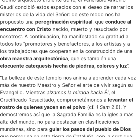
Gaudí concibió estos espacios con el deseo de narrar los
misterios de la vida del Señor: de este modo nos ha
propuesto una
peregrinación espiritual
, que
conduce al
encuentro con Cristo
nacido, muerto y resucitado por
nosotros”. A continuación, ha manifestado su gratitud a
todos los “promotores y benefactores, a los artistas y a
los trabajadores que cooperan en la construcción de una
obra maestra arquitectónica
, que es también una
elocuente catequesis hecha de piedras, colores y luz
”.
“La belleza de este templo nos anima a aprender cada vez
más de nuestro Maestro y Señor el arte de vivir según su
Evangelio. Mientras
alzamos la mirada hacia Él
, el
Crucificado Resucitado, comprometámonos a
levantar el
rostro de quienes yacen en el polvo
(cf.
1 Sam
2,8). Y
demostremos así que la Sagrada Familia es la iglesia más
alta del mundo, no para destacar en clasificaciones
mundanas, sino para
guiar los pasos del pueblo de Dios
que peregrina en esta tierra de Cataluña, con la cruz que