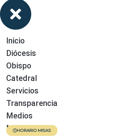
Inicio
Diócesis
Obispo
Catedral
Servicios
Transparencia
Medios
Menores
HORARIO MISAS