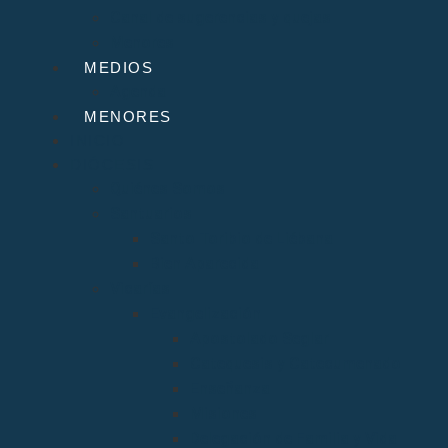
Canal de sugerencias y quejas
Menores
MEDIOS
Agenda
MENORES
INICIO
DIÓCESIS
Quiénes Somos
Santuarios
Santo Toribio de Liébana
Bien Aparecida
Vicarías
Evangelización
Apostolado Seglar
Catequesis y Catecumenado
Enseñanza
Misiones
Delegación de Familia y Vida