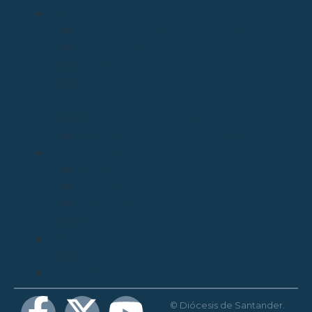
SERVICIOS
Archivo Catedralicio y Diocesano
Casa de la Iglesia
Librería Pastoral
Centro Diocesano de Formación
Teológica y Pastoral
Museo Diocesano “Regina Cœli”
Tribunal Eclesiástico de Santander
TRANSPARENCIA
Normativa
Compliance
Canal de sugerencias y quejas
Menores
MEDIOS
Agenda
MENORES
© Diócesis de Santander.