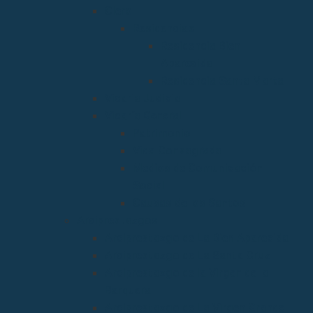
Clero
Residencias
Residencia Bien
Aparecida
Residencia Santa Marta
Vicaria Judicial
Vicaría General
Patrimonio
Vida Consagrada
Medios de Comunicación
Social
Causas de los Santos
Arciprestazgos
Arciprestazgo de La Bien Aparecida
Arciprestazgo de La Santa Cruz
Arciprestazgo de la Virgen de la
Barquera
Arciprestazgo de La Virgen Grande