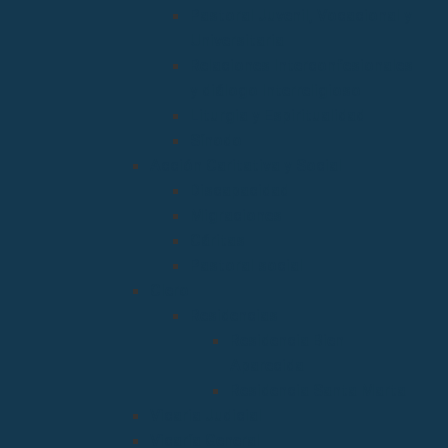
Pastoral Juvenil, Vocacional y
Universitaria
Relaciones Interconfesionales
y diálogo Interreligioso
Liturgia y Espiritualidad
Sínodo
Acción Caritativa y Social
Discapacidad
Migraciones
Cáritas
Pastoral social
Clero
Residencias
Residencia Bien
Aparecida
Residencia Santa Marta
Vicaria Judicial
Vicaría General