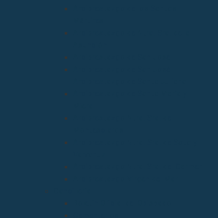
Arciprestazgo de los Santos
Mártires
Arciprestazgo de Ntra. Sra. de la
Asunción
Arciprestazgo de San José
Arciprestazgo de San José
Arciprestazgo de Santa Juliana
Arciprestazgo de Santa María y
Miera
Arciprestazgo Ntra. Sra. de
Montesclaros
Arciprestazgo Ntra. Sra. de Soto y
Valvanuz
Arciprestazgo Ntra. Sra. del Carmen
Arciprestazgo Virgen del Mar
Cancillería
Boletín Oficial del Obispado
Cementerios