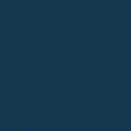
Arciprestazgo de Santa María y
Miera
Arciprestazgo Ntra. Sra. de
Montesclaros
Arciprestazgo Ntra. Sra. de Soto y
Valvanuz
Arciprestazgo Ntra. Sra. del Carmen
Arciprestazgo Virgen del Mar
Cancillería
Boletín Oficial del Obispado
Cementerios
Formularios
Glosario
Seminario de Corbán
OBISPO
D. Arturo
Episcopologio
CATEDRAL