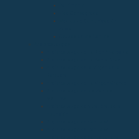
Patrimonio
Vida Consagrada
Medios de Comunicación
Social
Causas de los Santos
Arciprestazgos
Arciprestazgo de La Bien Aparecida
Arciprestazgo de La Santa Cruz
Arciprestazgo de la Virgen de la
Barquera
Arciprestazgo de La Virgen Grande
Arciprestazgo de los Santos
Mártires
Arciprestazgo de Ntra. Sra. de la
Asunción
Arciprestazgo de San José
Arciprestazgo de San José
Arciprestazgo de Santa Juliana