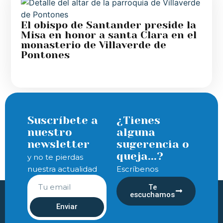
El obispo de Santander preside la
Misa en honor a santa Clara en el
monasterio de Villaverde de
Pontones
Suscríbete a
¿Tienes
nuestro
alguna
newsletter
sugerencia o
queja...?
y no te pierdas
nuestra actualidad
Escríbenos
Te
escuchamos
Enviar