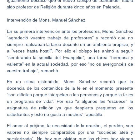
Igualmente destacó que el nuevo Obispo de Santander había
sido profesor de Religión durante cinco años en Palencia.
Intervención de Mons. Manuel Sánchez
En su primera intervención ante los profesores, Mons. Sánchez
“agradeció vuestro trabajo de profesores” y recordó que no
siempre realizaban la tarea docente en un ambiente propicio, y
a “veces hasta hostil”. Por ello el obispo les animó a seguir
“sembrando la semilla del Evangelio”, una tarea “hermosa y
valiente” en la actual sociedad, por eso “no os avergoncéis de
vuestro trabajo”, remachó.
En un clima distendido, Mons. Sánchez recordó que la
docencia de los contenidos de la fe en el momento presente
“son difíciles porque interpelan a las personas y porque la fe es
un programa de vida”. Por eso “a algunos les “escuece” la
asignatura de religión ya que despierta preguntas en los
estudiantes y esto no gusta a muchos”, apostilló.
El amor al prójimo, la necesidad de la oración, el perdón, son
valores no siempre compartidos por una “sociedad atea y
secularizada”. No hay que olvidar que los chicos hoy vienen