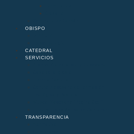
Formularios
Glosario
Seminario de Corbán
OBISPO
D. Arturo
Episcopologio
CATEDRAL
SERVICIOS
Archivo Catedralicio y Diocesano
Casa de la Iglesia
Librería Pastoral
Centro Diocesano de Formación
Teológica y Pastoral
Museo Diocesano “Regina Cœli”
Tribunal Eclesiástico de Santander
TRANSPARENCIA
Normativa
Compliance