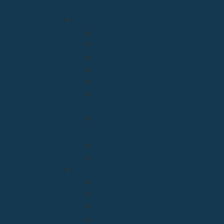
Vicarías
Evangelización
Apostolado Seglar
Catequesis y Catecumenado
Enseñanza
Misiones
Delegación de Familia y Vida
Pastoral Juvenil, Vocacional y
Universitaria
Relaciones Interconfesionales
y diálogo Interreligioso
Liturgia y Espiritualidad
Sínodo
Acción Caritativa y Social
Discapacidad
Migraciones
Cáritas
Pastoral social